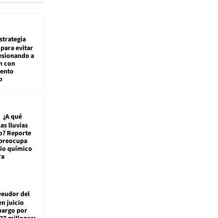
estrategia
para evitar
esionando a
n con
iento
o
¿A qué
las lluvias
o? Reporte
 preocupa
io químico
ra
eudor del
en juicio
bargo por