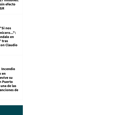
27 millones:
sin efecto
TGR
"Si nos
nicero...":
ándalo en
' tras
con Claudio
Incendio
x en
revive su
n Puerto
 una de las
anciones de