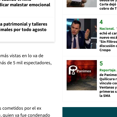
deuda de $
dicar malestar emocional
Corte dejó 
cobro de 
ia patrimonial y talleres
Nacional
animales por todo agosto
echó el car
nuevo esc
'Sin Filtros
discusión 
Crespo
 más vistas en lo va de
 más de 5 mil espectadores,
Reportaje
de Panime
Quilicura 
vínculo co
Ventanas y
primeras s
la SMA
s cometidos por el ex
e, quien ya fue condenado