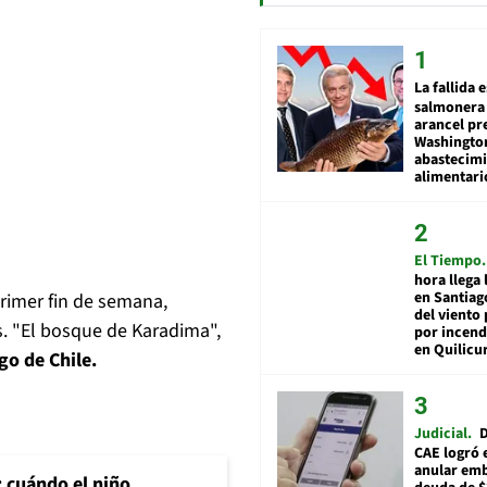
La fallida 
salmonera 
arancel pr
Washingto
abastecim
alimentari
El Tiempo
hora llega 
en Santiag
primer fin de semana,
del viento
s. "El bosque de Karadima",
por incend
en Quilicu
rgo de Chile.
Judicial
D
CAE logró 
anular em
: cuándo el niño