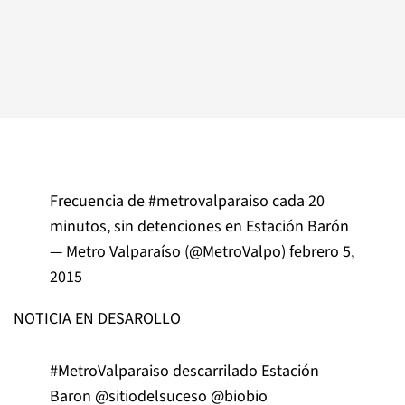
Frecuencia de
#metrovalparaiso
cada 20
minutos, sin detenciones en Estación Barón
— Metro Valparaíso (@MetroValpo)
febrero 5,
2015
NOTICIA EN DESAROLLO
#MetroValparaiso
descarrilado Estación
Baron
@sitiodelsuceso
@biobio