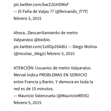
pic.twitter.com/bwZ2GHDMxF
— El Feña de Valpo ?? (@fernando_f77f)
febrero 5, 2015
Ahora...Descarrilamiento de metro
Valparaiso
@biobio
pic.twitter.com/1xXDp2GkBU
— Diego Molina
(@nicolas_diego)
febrero 5, 2015
ATENCIÓN: Usuarios de metro Valparaíso.
Merval indica PROBLEMAS EN SERVICIO
entre Francia y Barón. Y demora en toda la
red es de 15 minutos.
— Mauricio Valenzuela (@MauricioMEVG)
febrero 5, 2015