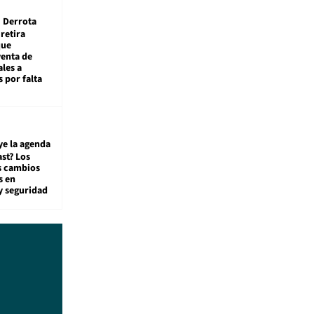
Derrota
 retira
que
venta de
ales a
 por falta
ye la agenda
st? Los
s cambios
s en
y seguridad