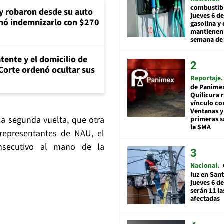
combustibl
 y robaron desde su auto
jueves 6 de
nó indemnizarlo con $270
gasolina y 
mantienen 
semana de 
tente y el domicilio de
Corte ordenó ocultar sus
Reportaje
de Panime
Quilicura 
vínculo co
Ventanas y
la segunda vuelta, que otra
primeras s
la SMA
 representantes de NAU, el
nsecutivo al mano de la
Nacional
luz en San
jueves 6 de
serán 11 l
afectadas