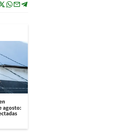
 en
e agosto:
ectadas