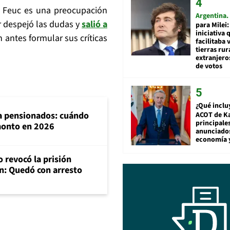
la Feuc es una preocupación
Argentina
er despejó las dudas y
salió a
para Milei:
iniciativa 
n antes formular sus críticas
facilitaba 
tierras rur
extranjeros
de votos
¿Qué inclu
ra pensionados: cuándo
ACOT de Ka
principale
 monto en 2026
anunciado
economía 
 revocó la prisión
n: Quedó con arresto