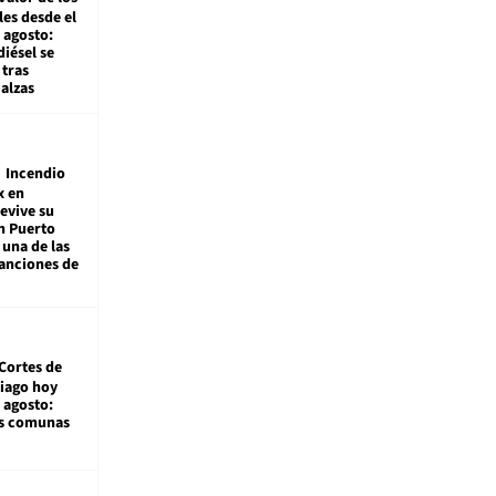
es desde el
 agosto:
diésel se
tras
alzas
Incendio
x en
revive su
n Puerto
 una de las
anciones de
Cortes de
tiago hoy
 agosto:
as comunas