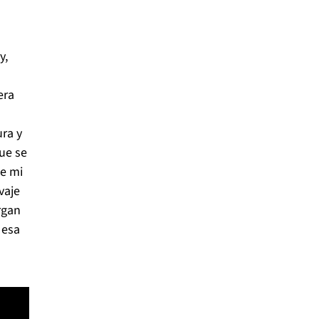
y,
era
ura y
que se
de mi
vaje
rgan
 esa