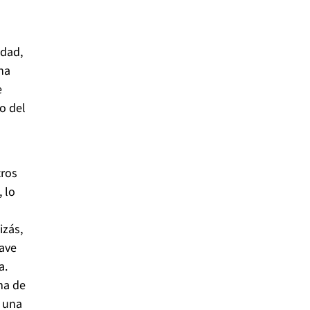
idad,
na
e
o del
tros
 lo
izás,
lave
a.
ma de
 una