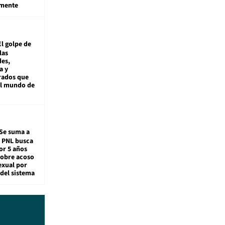
amente
El golpe de
las
es,
a y
rados que
al mundo de
Se suma a
: PNL busca
or 5 años
sobre acoso
exual por
del sistema