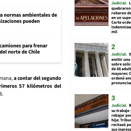
Judicial
L
quebraron 
robaron de
ra normas ambientales de
en un sup
nizaciones pueden
Corte ord
indemnizar
mil
 camiones para frenar
del norte de Chile
Judicial
I
emitir una
sobre soli
de 68 adul
mayores: 
emana,
a contar del segundo
ordenó emi
pronuncia
rimeros 57 kilómetros del
8.
Judicial
R
su trabajo 
rebajar pe
hija: Tribu
rechazó po
sus ingres