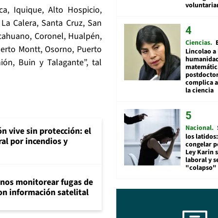
voluntari
ca, Iquique, Alto Hospicio,
 La Calera, Santa Cruz, San
lcahuano, Coronel, Hualpén,
Ciencias
Puerto Montt, Osorno, Puerto
Lincolao a 
humanidad
ión, Buin y Talagante”, tal
matemátic
postdocto
complica 
la ciencia
Nacional
n vive sin protección: el
los latidos
ral por incendios y
congelar p
Ley Karin 
laboral y s
"colapso" 
inos monitorear fugas de
n información satelital