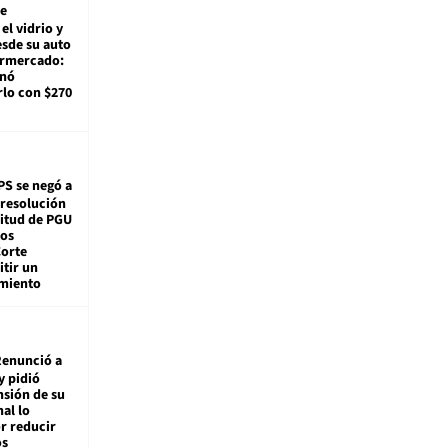
e
el vidrio y
sde su auto
ermercado:
enó
lo con $270
PS se negó a
 resolución
citud de PGU
tos
Corte
tir un
miento
enunció a
y pidió
nsión de su
nal lo
r reducir
os