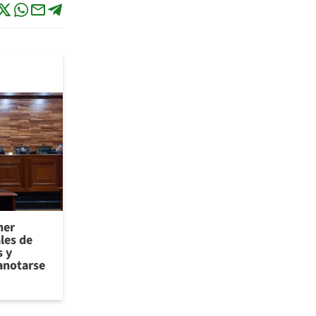
ner
les de
 y
anotarse