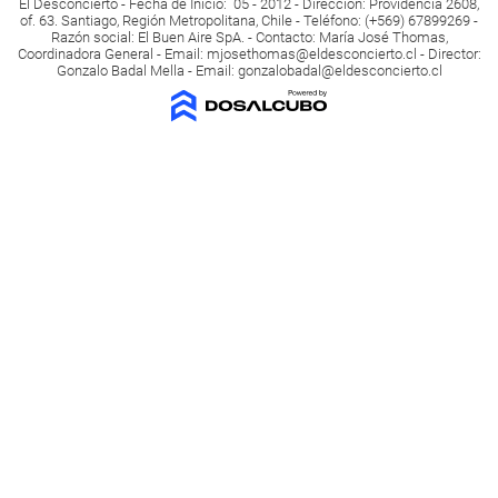
El Desconcierto - Fecha de Inicio: 05 - 2012 - Dirección: Providencia 2608,
of. 63. Santiago, Región Metropolitana, Chile - Teléfono: (+569) 67899269 -
Razón social: El Buen Aire SpA. - Contacto: María José Thomas,
Coordinadora General - Email:
mjosethomas@eldesconcierto.cl
- Director:
Gonzalo Badal Mella - Email:
gonzalobadal@eldesconcierto.cl