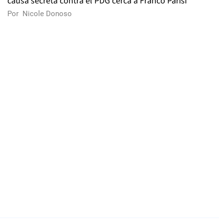
causa secreta contra el PDG cerca a Franco Parisi
Por
Nicole Donoso