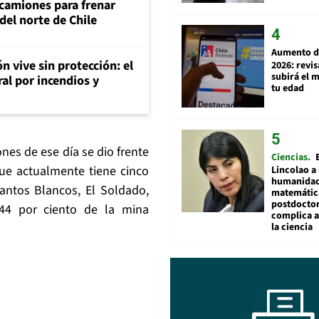
 camiones para frenar
del norte de Chile
Aumento d
n vive sin protección: el
2026: revi
subirá el 
ral por incendios y
tu edad
es de ese día se dio frente
Ciencias
ue actualmente tiene cinco
Lincolao a 
humanidad
antos Blancos, El Soldado,
matemátic
postdocto
44 por ciento de la mina
complica 
la ciencia