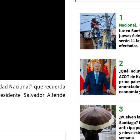
Nacional
luz en San
jueves 6 de
serán 11 l
afectadas
¿Qué inclu
ACOT de Ka
principale
idad Nacional” que recuerda
anunciado
economía 
esidente Salvador Allende
¿Vuelven la
Santiago? 
anticipa po
y nieve est
semana