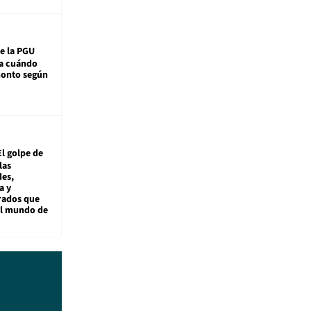
e la PGU
sa cuándo
monto según
El golpe de
las
es,
a y
rados que
al mundo de