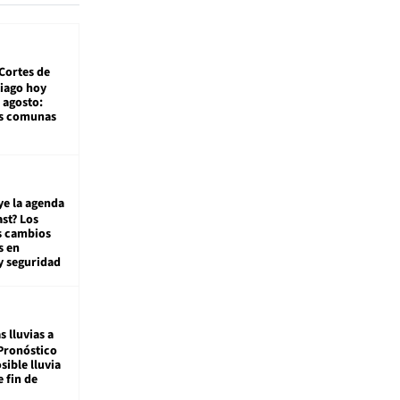
Cortes de
tiago hoy
 agosto:
as comunas
ye la agenda
st? Los
s cambios
s en
y seguridad
s lluvias a
Pronóstico
sible lluvia
e fin de