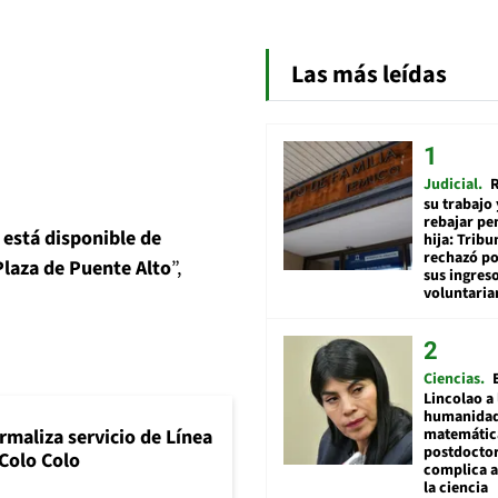
Las más leídas
Judicial
R
su trabajo 
rebajar pe
 está disponible de
hija: Tribu
rechazó po
Plaza de Puente Alto
”,
sus ingres
voluntari
Ciencias
Lincolao a 
humanidad
matemátic
maliza servicio de Línea
postdocto
 Colo Colo
complica 
la ciencia