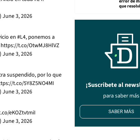
error de m
que resolv
)
June 3, 2026
vicio en
#L4
, ponemos a
.
https://t.co/OtwMJ8HlVZ
)
June 3, 2026
ra suspendido, por lo que
ttps://t.co/5Y8Z5NO4MI
¡Suscribete al news
)
June 3, 2026
para saber más
/t.co/eKOZtvtmiI
SABER MÁS
)
June 3, 2026