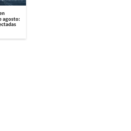
 en
e agosto:
ectadas