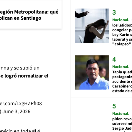
Región Metropolitana: qué
aplican en Santiago
Nacional
los latidos
congelar p
Ley Karin 
laboral y s
"colapso" 
Nacional
enna y se subió un
Tapia qued
se logró normalizar el
protagoniz
accidente 
Carabiner
estado de 
tter.com/LxgHZPfI08
)
June 3, 2026
Nacional
piden revo
sobreseimi
Sergio Jad
ervicio en toda
#L4
.