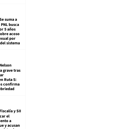
Se suma a
: PNL busca
or 5 años
sobre acoso
exual por
del sistema
Nelson
a grave tras
ar
en Ruta 5:
os confirma
ebriedad
Fiscalía y SII
car el
ento a
ue y acusan