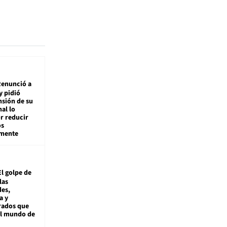
enunció a
y pidió
nsión de su
nal lo
r reducir
os
amente
El golpe de
las
es,
a y
rados que
al mundo de