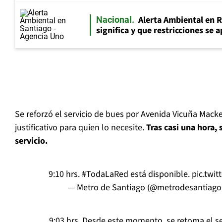
Alerta Ambiental en 
Nacional
significa y que restricciones se 
Se reforzó el servicio de bues por Avenida Vicuña Mack
justificativo para quien lo necesite.
Tras casi una hora, 
servicio.
9:10 hrs.
#TodaLaRed
está disponible.
pic.twi
— Metro de Santiago (@metrodesantiago
9:03 hrs. Desde este momento, se retoma el s