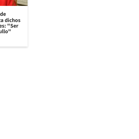
 de
za dichos
es: "Ser
ullo"