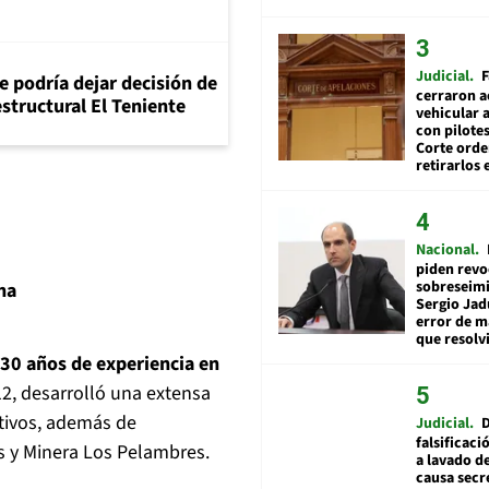
Judicial
F
e podría dejar decisión de
cerraron a
structural El Teniente
vehicular a
con pilotes
Corte ord
retirarlos 
Nacional
piden revo
sobreseimi
na
Sergio Jad
error de m
que resolv
30 años de experiencia en
12, desarrolló una extensa
tivos, además de
Judicial
falsificaci
 y Minera Los Pelambres.
a lavado de
causa secr