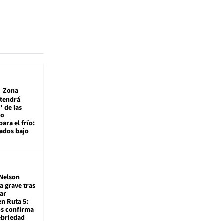
Zona
 tendrá
 de las
ro
ara el frío:
rados bajo
Nelson
a grave tras
ar
en Ruta 5:
os confirma
ebriedad