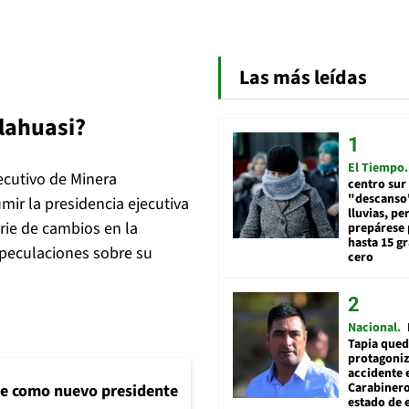
Las más leídas
lahuasi?
El Tiempo
cutivo de Minera
centro sur
"descanso"
mir la presidencia ejecutiva
lluvias, pe
rie de cambios en la
prepárese p
hasta 15 g
speculaciones sobre su
cero
Nacional
Tapia qued
protagoniz
accidente 
Carabiner
ne como nuevo presidente
estado de 