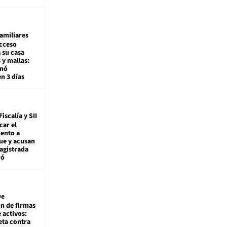
amiliares
cceso
 su casa
 y mallas:
enó
en 3 días
Fiscalía y SII
car el
ento a
ue y acusan
agistrada
ió
De
ón de firmas
 activos:
eta contra