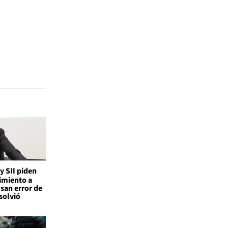
 y SII piden
imiento a
san error de
solvió