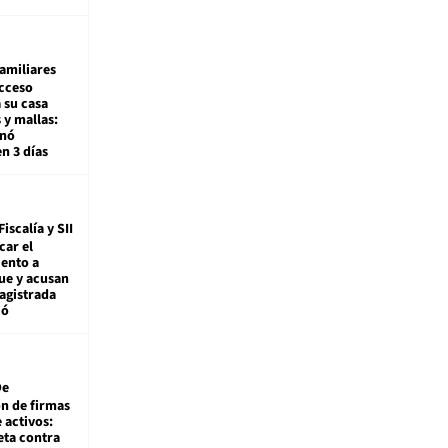
amiliares
cceso
 su casa
 y mallas:
enó
en 3 días
Fiscalía y SII
car el
ento a
ue y acusan
agistrada
ió
De
ón de firmas
 activos:
eta contra