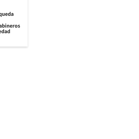
 queda
rabineros
iedad