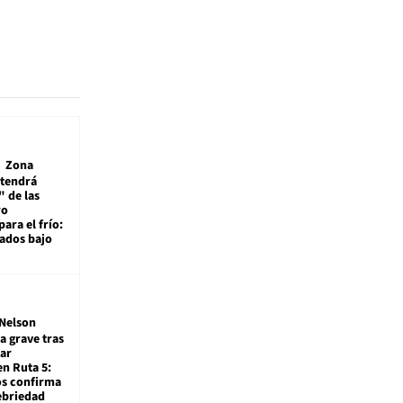
Zona
 tendrá
 de las
ro
ara el frío:
rados bajo
Nelson
a grave tras
ar
en Ruta 5:
os confirma
ebriedad