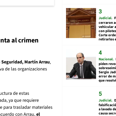
Judicial
F
cerraron a
vehicular a
con pilotes
Corte ord
nta al crimen
retirarlos 
Nacional
 Seguridad, Martín Arrau
,
piden revo
sobreseimi
va de las organizaciones
Sergio Jad
error de m
que resolv
uctura de estas
ada, ya que requiere
Judicial
falsificaci
e para trasladar materiales
a lavado de
causa secr
 acuerdo con Arrau,
el