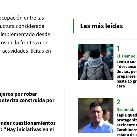
ocupación entre las
Las más leídas
ructura considerada
zo implementado desde
cos de la frontera con
 actividades ilícitas en
El Tiempo
centro sur
"descanso"
lluvias, pe
prepárese p
hasta 15 g
cero
njeros por robar
onteriza construida por
Nacional
Tapia qued
protagoniz
onder cuestionamientos
accidente 
 "Hay iniciativas en el
Carabiner
estado de 