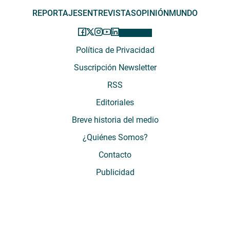
REPORTAJES
ENTREVISTAS
OPINIÓN
MUNDO
Política de Privacidad
Suscripción Newsletter
RSS
Editoriales
Breve historia del medio
¿Quiénes Somos?
Contacto
Publicidad
El Desconcierto - Fecha de Inicio: 05 - 2012 - Dirección: Providencia 2608,
of. 63. Santiago, Región Metropolitana, Chile - Teléfono: (+569) 67899269 -
Razón social: El Buen Aire SpA. - Contacto: María José Thomas,
Coordinadora General - Email:
mjosethomas@eldesconcierto.cl
- Director:
Gonzalo Badal Mella - Email:
gonzalobadal@eldesconcierto.cl