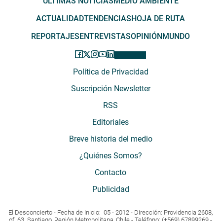
ÚLTIMAS NOTICIAS
MEDIO AMBIENTE
ACTUALIDAD
TENDENCIAS
HOJA DE RUTA
REPORTAJES
ENTREVISTAS
OPINIÓN
MUNDO
Política de Privacidad
Suscripción Newsletter
RSS
Editoriales
Breve historia del medio
¿Quiénes Somos?
Contacto
Publicidad
El Desconcierto - Fecha de Inicio: 05 - 2012 - Dirección: Providencia 2608,
of. 63. Santiago, Región Metropolitana, Chile - Teléfono: (+569) 67899269 -