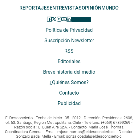
REPORTAJES
ENTREVISTAS
OPINIÓN
MUNDO
Política de Privacidad
Suscripción Newsletter
RSS
Editoriales
Breve historia del medio
¿Quiénes Somos?
Contacto
Publicidad
El Desconcierto - Fecha de Inicio: 05 - 2012 - Dirección: Providencia 2608,
of. 63. Santiago, Región Metropolitana, Chile - Teléfono: (+569) 67899269 -
Razón social: El Buen Aire SpA. - Contacto: María José Thomas,
Coordinadora General - Email:
mjosethomas@eldesconcierto.cl
- Director:
Gonzalo Badal Mella - Email:
gonzalobadal@eldesconcierto.cl