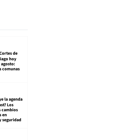
Cortes de
tiago hoy
 agosto:
as comunas
ye la agenda
st? Los
s cambios
s en
y seguridad