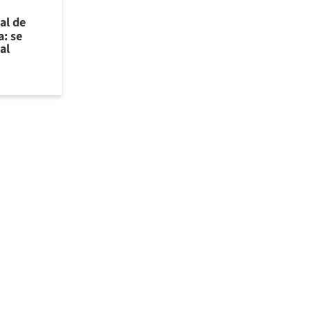
al de
a: se
al