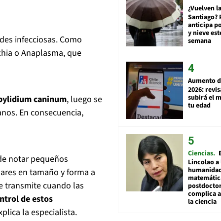
¿Vuelven la
Santiago? 
anticipa po
y nieve est
des infecciosas. Como
semana
ichia o Anaplasma, que
Aumento d
2026: revi
subirá el 
pylidium caninum
, luego se
tu edad
anos. En consecuencia,
Ciencias
uede notar pequeños
Lincolao a 
humanidad
lares en tamaño y forma a
matemátic
se transmite cuando las
postdocto
complica 
ntrol de estos
la ciencia
explica la especialista.