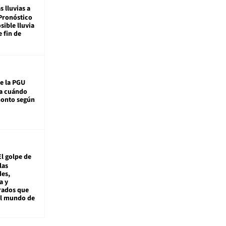
s lluvias a
Pronóstico
sible lluvia
e fin de
e la PGU
sa cuándo
monto según
El golpe de
las
es,
a y
rados que
al mundo de