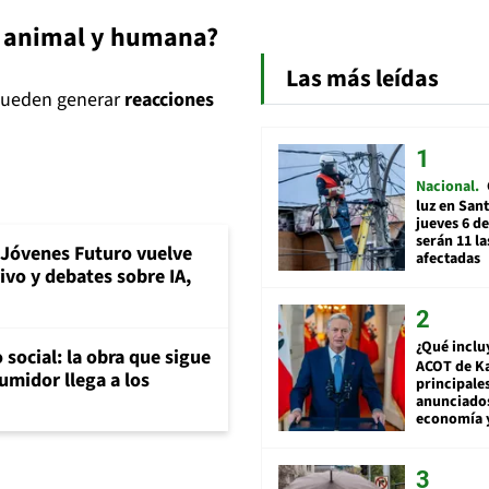
ud animal y humana?
Las más leídas
 pueden generar
reacciones
Nacional
luz en San
jueves 6 de
serán 11 l
Jóvenes Futuro vuelve
afectadas
vivo y debates sobre IA,
¿Qué inclu
social: la obra que sigue
ACOT de Ka
umidor llega a los
principale
anunciado
economía 