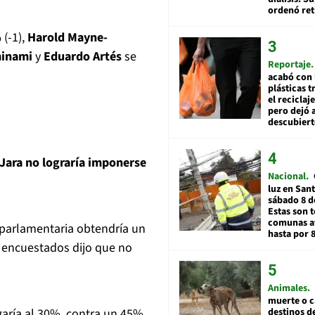
ordenó ret
(-1),
Harold Mayne-
minami
y
Eduardo Artés
se
Reportaje
acabó con 
plásticas 
el reciclaj
pero dejó a
descubiert
Jara no lograría imponerse
Nacional
luz en San
sábado 8 d
Estas son t
comunas a
 parlamentaria obtendría un
hasta por 
 encuestados dijo que no
Animales
muerte o c
egaría al 30%, contra un 45%
destinos de