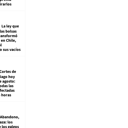
irarlos
La ley que
las bolsas
transformó
e en Chile,
l
o sus vacíos
Cortes de
tiago hoy
e agosto:
odas las
fectadas
8 horas
Abandono,
aza: los
 los galgos