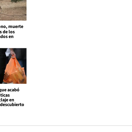
no, muerte
s de los
ados en
 que acabó
ticas
claje en
l descubierto