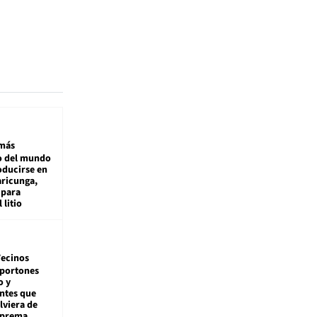
más
 del mundo
oducirse en
aricunga,
 para
 litio
ecinos
 portones
o y
ntes que
viera de
Suprema