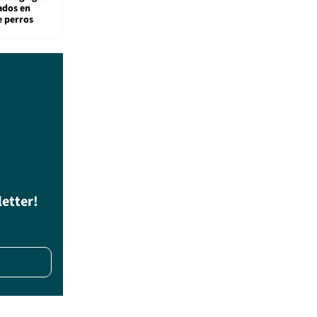
sados en
e perros
letter!