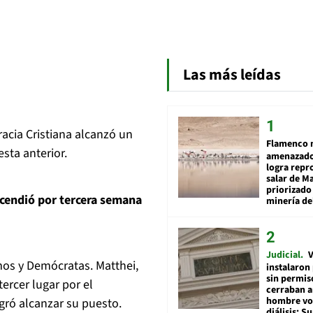
Las más leídas
racia Cristiana alcanzó un
Flamenco 
sta anterior.
amenazado
logra repr
salar de M
priorizado
cendió por tercera semana
minería del
Judicial
V
mos y Demócratas. Matthei,
instalaron
sin permis
ercer lugar por el
cerraban a
hombre vol
gró alcanzar su puesto.
diálisis: 