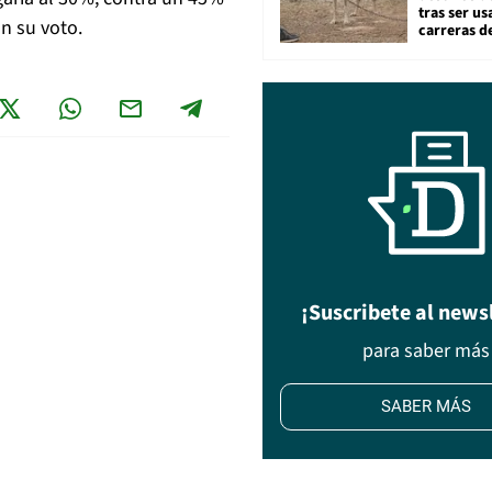
tras ser u
n su voto.
carreras d
¡Suscribete al news
para saber más
SABER MÁS