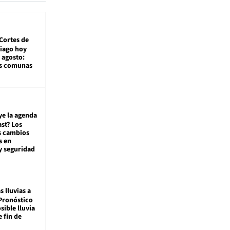
Cortes de
tiago hoy
 agosto:
as comunas
ye la agenda
st? Los
s cambios
s en
y seguridad
s lluvias a
Pronóstico
sible lluvia
e fin de