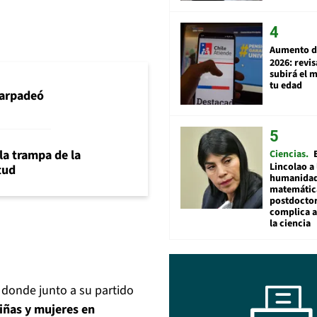
Aumento d
2026: revi
subirá el 
tu edad
arpadeó
la trampa de la
Ciencias
Lincolao a 
tud
humanidad
matemátic
postdocto
complica 
la ciencia
, donde junto a su partido
niñas y mujeres en