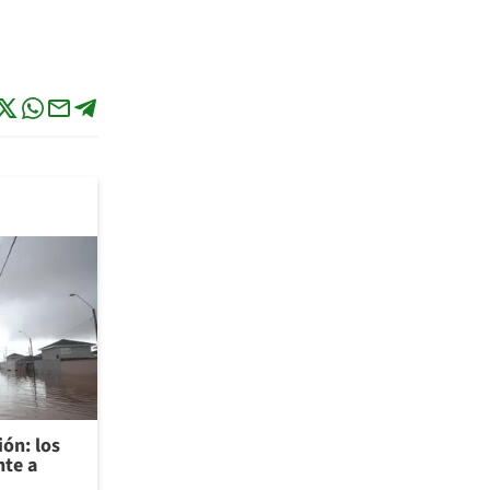
ión: los
nte a