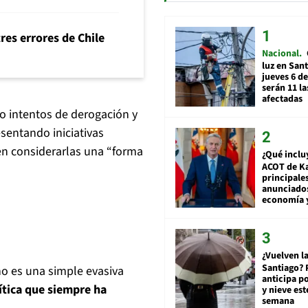
tres errores de Chile
Nacional
luz en San
jueves 6 de
serán 11 l
afectadas
 intentos de derogación y
esentando iniciativas
 en considerarlas una “forma
¿Qué inclu
ACOT de Ka
principale
anunciado
economía 
¿Vuelven la
Santiago? 
no es una simple evasiva
anticipa po
ítica que siempre ha
y nieve est
semana