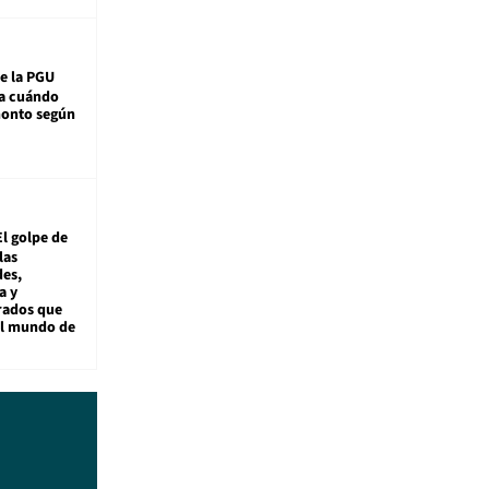
e la PGU
sa cuándo
monto según
El golpe de
las
es,
a y
rados que
al mundo de