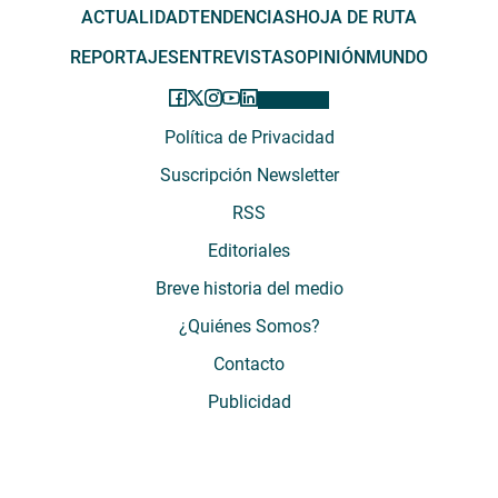
ACTUALIDAD
TENDENCIAS
HOJA DE RUTA
REPORTAJES
ENTREVISTAS
OPINIÓN
MUNDO
Política de Privacidad
Suscripción Newsletter
RSS
Editoriales
Breve historia del medio
¿Quiénes Somos?
Contacto
Publicidad
El Desconcierto - Fecha de Inicio: 05 - 2012 - Dirección: Providencia 2608,
of. 63. Santiago, Región Metropolitana, Chile - Teléfono: (+569) 67899269 -
Razón social: El Buen Aire SpA. - Contacto: María José Thomas,