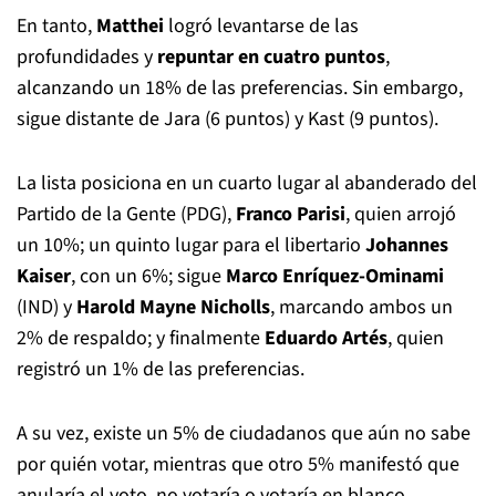
En tanto,
Matthei
logró levantarse de las
profundidades y
repuntar en cuatro puntos
,
alcanzando un 18% de las preferencias. Sin embargo,
sigue distante de Jara (6 puntos) y Kast (9 puntos).
La lista posiciona en un cuarto lugar al abanderado del
Partido de la Gente (PDG),
Franco Parisi
, quien arrojó
un 10%; un quinto lugar para el libertario
Johannes
Kaiser
, con un 6%; sigue
Marco Enríquez-Ominami
(IND) y
Harold Mayne Nicholls
, marcando ambos un
2% de respaldo; y finalmente
Eduardo Artés
, quien
registró un 1% de las preferencias.
A su vez, existe un 5% de ciudadanos que aún no sabe
por quién votar, mientras que otro 5% manifestó que
anularía el voto, no votaría o votaría en blanco.