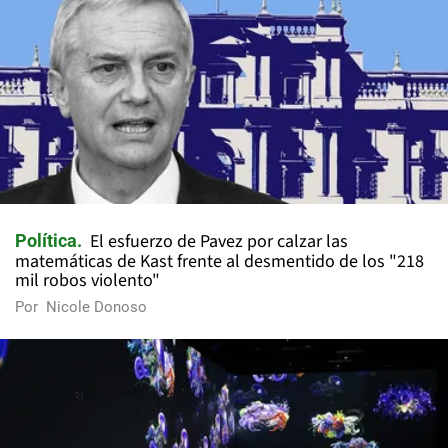
El esfuerzo de Pavez por calzar las
Política
matemáticas de Kast frente al desmentido de los "218
mil robos violento"
Por
Nicole Donoso