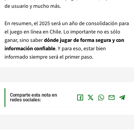
de usuario y mucho más.
En resumen, el 2025 será un año de consolidación para
el juego en línea en Chile. Lo importante no es sólo
ganar, sino saber
dónde jugar de forma segura y con
información confiable
. Y para eso, estar bien
informado siempre será el primer paso.
Comparte esta nota en
redes sociales: