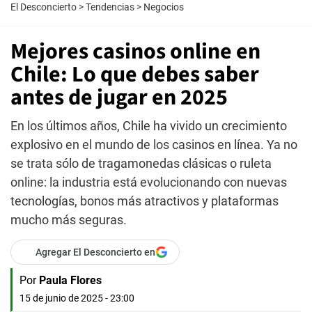
El Desconcierto
>
Tendencias
>
Negocios
Mejores casinos online en
Chile: Lo que debes saber
antes de jugar en 2025
En los últimos años, Chile ha vivido un crecimiento
explosivo en el mundo de los casinos en línea. Ya no
se trata sólo de tragamonedas clásicas o ruleta
online: la industria está evolucionando con nuevas
tecnologías, bonos más atractivos y plataformas
mucho más seguras.
Agregar El Desconcierto en
Por
Paula Flores
15 de junio de 2025 - 23:00