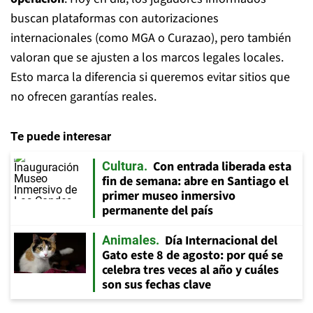
buscan plataformas con autorizaciones
internacionales (como MGA o Curazao), pero también
valoran que se ajusten a los marcos legales locales.
Esto marca la diferencia si queremos evitar sitios que
no ofrecen garantías reales.
Te puede interesar
Con entrada liberada esta
Cultura
fin de semana: abre en Santiago el
primer museo inmersivo
permanente del país
Día Internacional del
Animales
Gato este 8 de agosto: por qué se
celebra tres veces al año y cuáles
son sus fechas clave