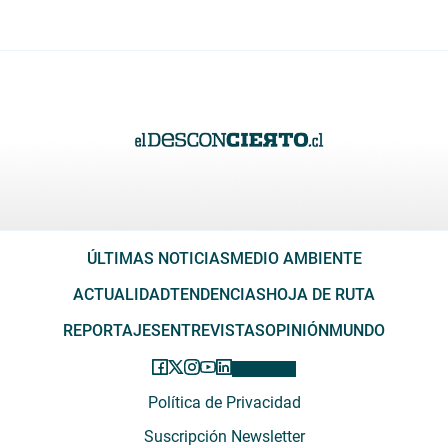
ÚLTIMAS NOTICIAS
MEDIO AMBIENTE
ACTUALIDAD
TENDENCIAS
HOJA DE RUTA
REPORTAJES
ENTREVISTAS
OPINIÓN
MUNDO
Política de Privacidad
Suscripción Newsletter