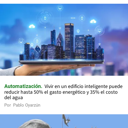
Vivir en un edificio inteligente puede
Automatización
reducir hasta 50% el gasto energético y 35% el costo
del agua
Por
Pablo Oyarzún