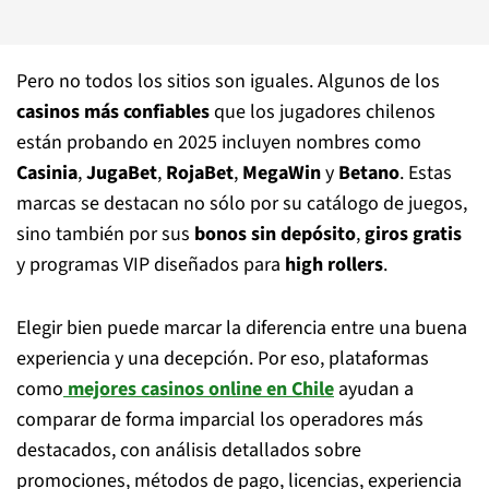
Pero no todos los sitios son iguales. Algunos de los
casinos más confiables
que los jugadores chilenos
están probando en 2025 incluyen nombres como
Casinia
,
JugaBet
,
RojaBet
,
MegaWin
y
Betano
. Estas
marcas se destacan no sólo por su catálogo de juegos,
sino también por sus
bonos sin depósito
,
giros gratis
y programas VIP diseñados para
high rollers
.
Elegir bien puede marcar la diferencia entre una buena
experiencia y una decepción. Por eso, plataformas
como
mejores casinos online en Chile
ayudan a
comparar de forma imparcial los operadores más
destacados, con análisis detallados sobre
promociones, métodos de pago, licencias, experiencia