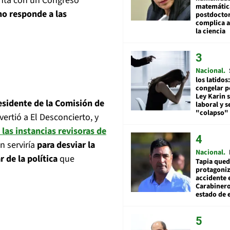
uenta con un Congreso
matemátic
no responde a las
postdocto
complica 
la ciencia
Nacional
los latidos
congelar p
Ley Karin 
sidente de la Comisión de
laboral y s
"colapso" 
 vertió a El Desconcierto, y
 las instancias revisoras de
ón serviría
para desviar la
Nacional
 de la política
que
Tapia qued
protagoniz
accidente 
Carabiner
estado de 