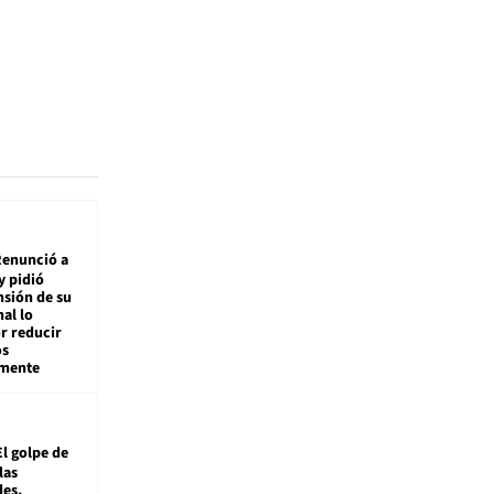
enunció a
y pidió
nsión de su
nal lo
r reducir
os
amente
El golpe de
las
es,