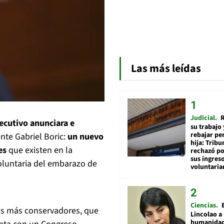
Las más leídas
Judicial
R
jecutivo anunciara e
su trabajo 
rebajar pe
nte Gabriel Boric:
un nuevo
hija: Tribu
les
que existen en la
rechazó po
sus ingres
voluntaria del embarazo de
voluntari
Ciencias
res más conservadores, que
Lincolao a 
humanidad