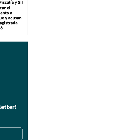
Fiscalía y SII
car el
ento a
ue y acusan
agistrada
ió
letter!