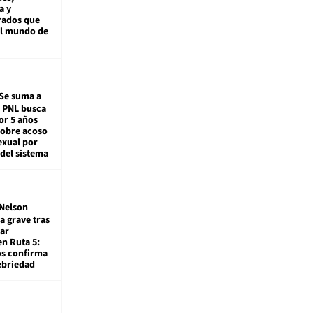
a y
rados que
al mundo de
Se suma a
: PNL busca
or 5 años
sobre acoso
exual por
del sistema
Nelson
a grave tras
ar
en Ruta 5:
os confirma
ebriedad