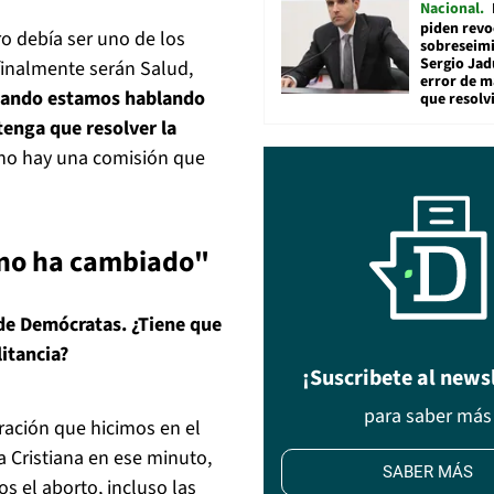
Nacional
piden revo
o debía ser uno de los
sobreseimi
Sergio Jad
 finalmente serán Salud,
error de m
ando estamos hablando
que resolv
tenga que resolver la
 no hay una comisión que
 no ha cambiado"
 de Demócratas. ¿Tiene que
litancia?
¡Suscribete al news
para saber más
aración que hicimos en el
 Cristiana en ese minuto,
SABER MÁS
 el aborto, incluso las