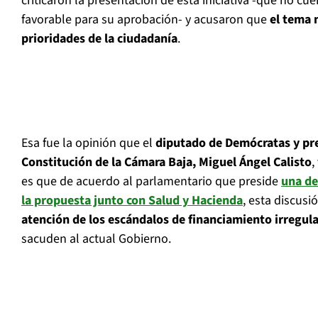
criticaron la presentación de esta iniciativa -que no c
favorable para su aprobación- y acusaron que
el tema 
prioridades de la ciudadanía
.
Esa fue la opinión que el
diputado de Demócratas y pre
Constitución de la Cámara Baja, Miguel Ángel Calisto
,
es que de acuerdo al parlamentario que preside
una de
la propuesta junto con Salud y Hacienda
, esta discusi
atención de los escándalos de financiamiento irregular
sacuden al actual Gobierno.