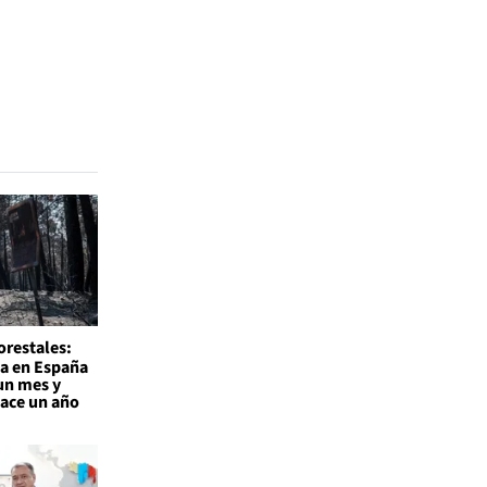
orestales:
a en España
un mes y
hace un año