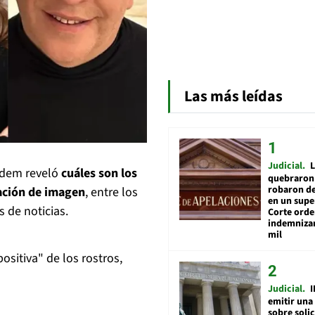
Las más leídas
Judicial
L
adem reveló
cuáles son los
quebraron 
robaron de
ración de imagen
, entre los
en un sup
 de noticias.
Corte ord
indemnizar
mil
sitiva" de los rostros,
Judicial
I
emitir una
sobre soli