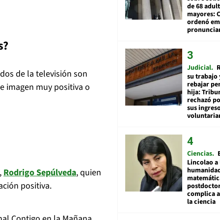
de 68 adul
mayores: 
ordenó emi
pronuncia
s?
Judicial
R
dos de la televisión son
su trabajo 
rebajar pe
de imagen muy positiva o
hija: Tribu
rechazó po
sus ingres
voluntari
Ciencias
Lincolao a 
humanidad
,
Rodrigo Sepúlveda
, quien
matemátic
ción positiva.
postdocto
complica 
la ciencia
inal Contigo en la Mañana,