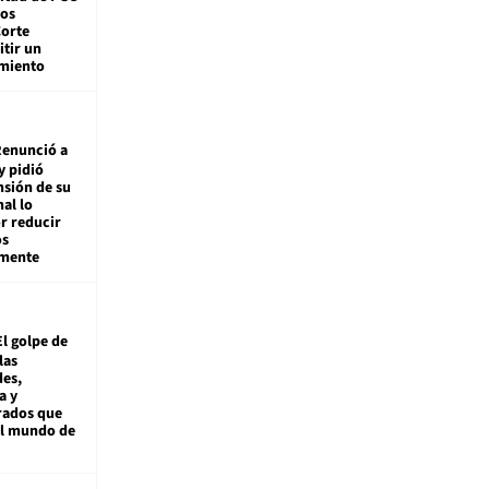
tos
Corte
tir un
miento
enunció a
y pidió
nsión de su
nal lo
r reducir
os
amente
El golpe de
las
es,
a y
rados que
al mundo de