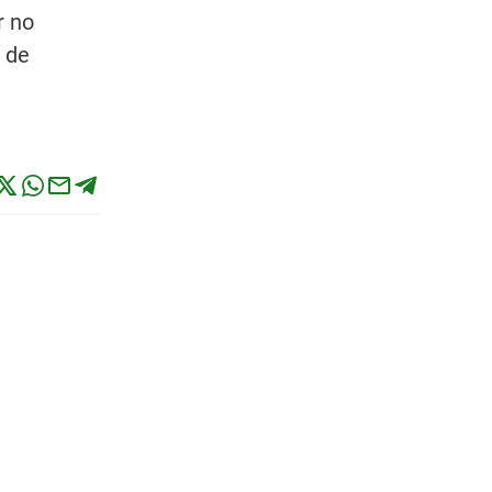
r no
n de