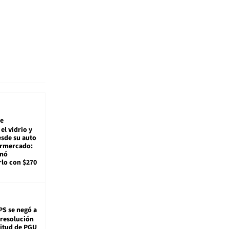
e
el vidrio y
sde su auto
ermercado:
enó
lo con $270
PS se negó a
 resolución
citud de PGU