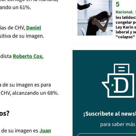
zando un 61%.
Nacional
los latidos
congelar p
cias de CHV,
Daniel
Ley Karin 
laboral y s
itiva de su imagen.
"colapso" 
odista
Roberto Cox
,
va de su imagen es para
 CHV, alcanzando un 68%.
os?
¡Suscribete al news
para saber más
va de su imagen es
Juan