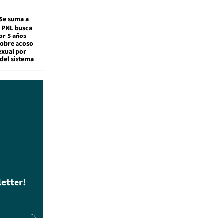
Se suma a
: PNL busca
or 5 años
sobre acoso
exual por
del sistema
letter!