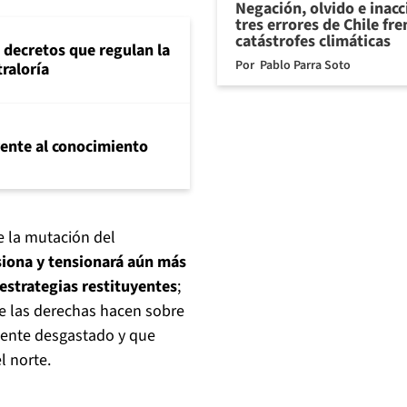
Negación, olvido e inacc
tres errores de Chile fre
catástrofes climáticas
 decretos que regulan la
Por
Pablo Parra Soto
traloría
frente al conocimiento
ue la mutación del
iona y tensionará aún más
 estrategias restituyentes
;
que las derechas hacen sobre
mente desgastado y que
l norte.