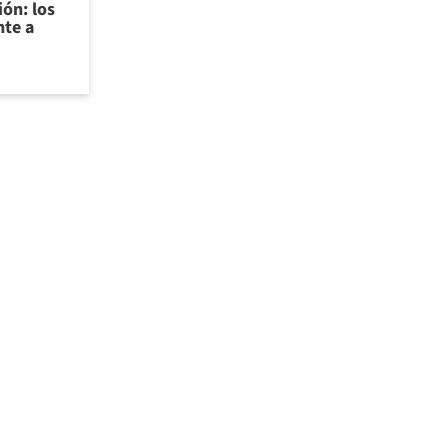
ión: los
nte a