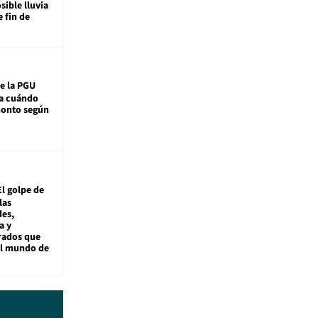
sible lluvia
e fin de
e la PGU
sa cuándo
monto según
El golpe de
las
es,
a y
rados que
al mundo de