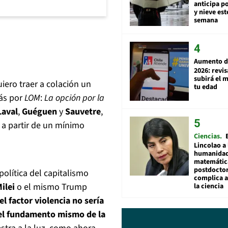
anticipa po
y nieve est
semana
Aumento d
2026: revi
subirá el 
iero traer a colación un
tu edad
rás por
LOM
:
La opción por la
Laval
,
Guéguen
y
Sauvetre
,
l a partir de un mínimo
Ciencias
Lincolao a 
humanidad
matemátic
postdocto
política del capitalismo
complica 
ilei
o el mismo Trump
la ciencia
el factor violencia no sería
 el fundamento mismo de la