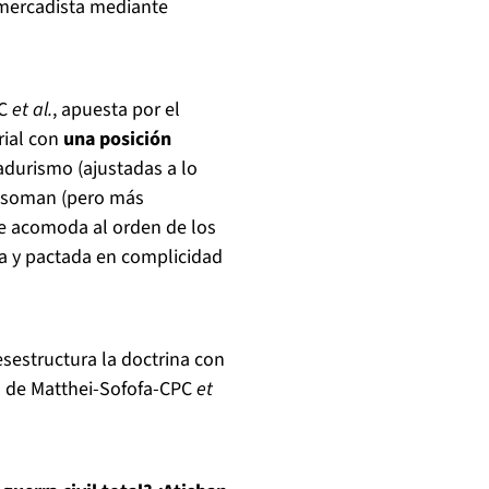
remercadista mediante
PC
et al.
, apuesta por el
ial con
una posición
adurismo (ajustadas a lo
 asoman (pero más
se acomoda al orden de los
da y pactada en complicidad
esestructura la doctrina con
ha de Matthei-Sofofa-CPC
et