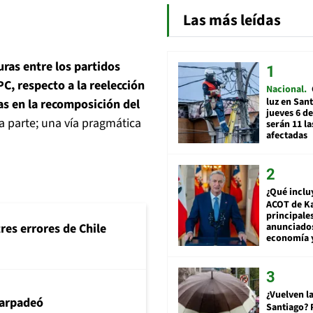
Las más leídas
uras entre los partidos
PC, respecto a la reelección
Nacional
luz en San
as en la recomposición del
jueves 6 de
na parte; una vía pragmática
serán 11 l
afectadas
¿Qué inclu
ACOT de Ka
principale
anunciado
tres errores de Chile
economía 
¿Vuelven la
arpadeó
Santiago? 