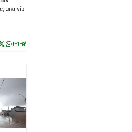
cias
e; una vía