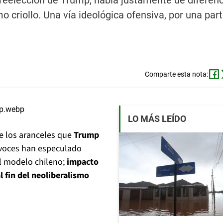
a reelección de Trump, habla justamente de diferen
 criollo. Una vía ideológica ofensiva, por una part
Comparte esta nota:
LO MÁS LEÍDO
de los aranceles que
Trump
s voces han especulado
el modelo chileno;
impacto
l fin del neoliberalismo