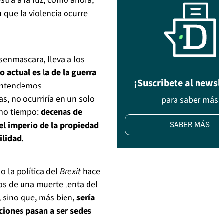
tra a la luz, como ahora,
en que la violencia ocurre
senmascara, lleva a los
o actual es la de la guerra
¡Suscribete al news
e entendemos
as, no ocurriría en un solo
para saber más
mo tiempo:
decenas de
el imperio de la propiedad
SABER MÁS
ilidad
.
o la política del
Brexit
hace
os de una muerte lenta del
 sino que, más bien,
sería
ciones pasan a ser sedes