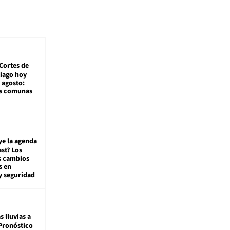
Cortes de
tiago hoy
 agosto:
as comunas
ye la agenda
st? Los
s cambios
s en
y seguridad
s lluvias a
Pronóstico