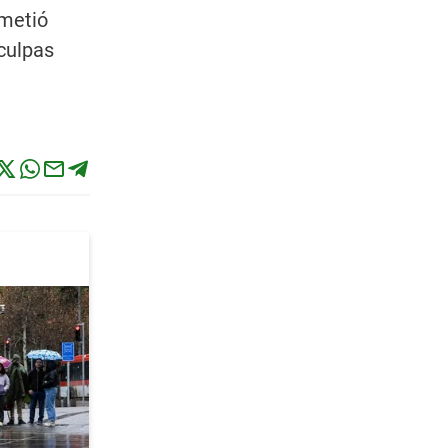
ometió
culpas