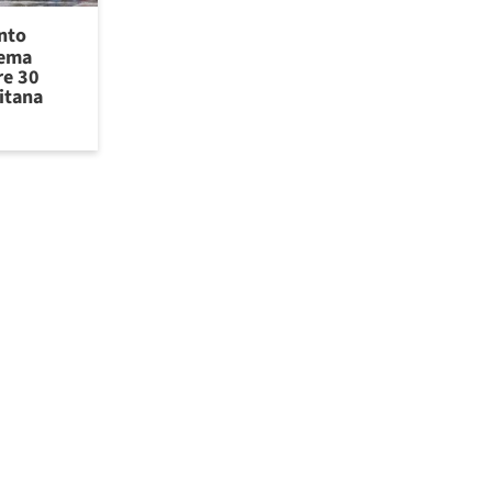
ento
tema
re 30
itana