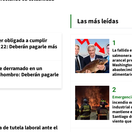
Las más leídas
er obligada a cumplir
o 22: Deberán pagarle más
La fallida 
salmonera 
arancel pr
Washingto
e derramado en un
abastecim
e hombro: Deberán pagarle
alimentari
Emergenci
incendio e
industrial 
mantiene e
Santiago d
viento que
 de tutela laboral ante el