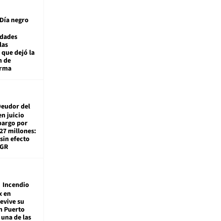
Día negro
idades
las
 que dejó la
n de
orma
eudor del
en juicio
bargo por
27 millones:
sin efecto
TGR
Incendio
x en
revive su
n Puerto
 una de las