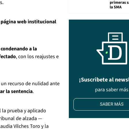
s.
primeras s
la SMA
a página web institucional
,
condenando a la
fectado
, con los reajustes e
¡Suscribete al news
 un recurso de nulidad ante
para saber más
r la sentencia
.
SABER MÁS
l la prueba y aplicado
tribunal de alzada —
audia Vilches Toro y la