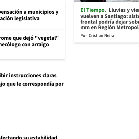
El Tiempo
Lluvias y vi
ensación a municipios y
vuelven a Santiago: sis
ción legislativa
frontal podría dejar sob
mm en Región Metropol
Por
Cristian Neira
drome que dejó "vegetal"
inecólogo con arraigo
ibir instrucciones claras
jo que le correspondía por
afectando su estabilidad