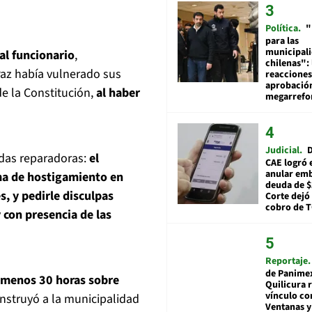
Política
"
para las
municipal
 al funcionario
,
chilenas": 
Paz había vulnerado sus
reacciones
aprobació
e la Constitución,
al haber
megarref
Judicial
D
das reparadoras:
el
CAE logró 
anular em
ma de hostigamiento en
deuda de $
s, y pedirle disculpas
Corte dejó 
cobro de 
y con presencia de las
Reportaje
de Panime
l menos 30 horas sobre
Quilicura 
vínculo co
 instruyó a la municipalidad
Ventanas y