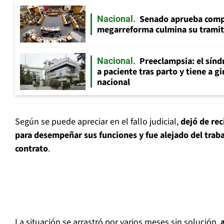
Senado aprueba comp
Nacional
megarreforma culmina su tramita
Preeclampsia: el sín
Nacional
a paciente tras parto y tiene a g
nacional
Según se puede apreciar en el fallo judicial,
dejó de rec
para desempeñar sus funciones y fue alejado del traba
contrato
.
La situación se arrastró por varios meses sin solución,