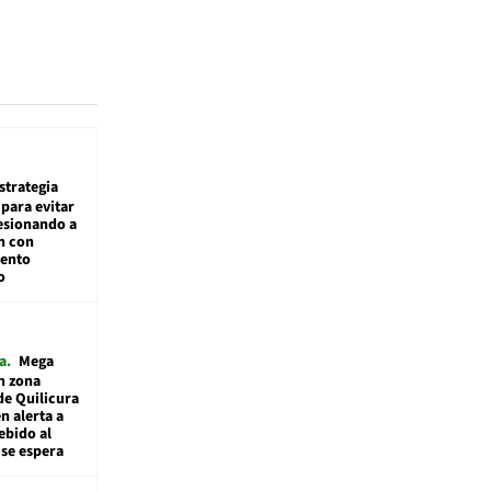
estrategia
para evitar
esionando a
n con
iento
o
a
Mega
n zona
de Quilicura
n alerta a
ebido al
 se espera