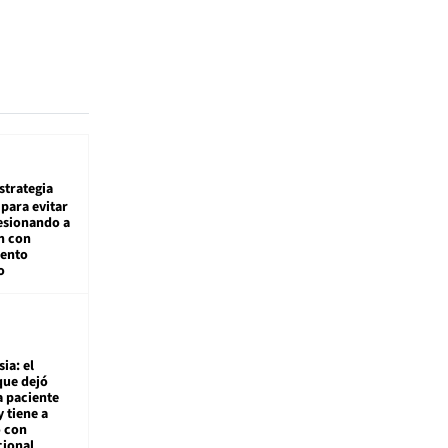
estrategia
para evitar
esionando a
n con
iento
o
ia: el
que dejó
a paciente
y tiene a
o con
cional