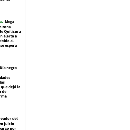
a
Mega
n zona
de Quilicura
n alerta a
ebido al
 se espera
Día negro
idades
las
 que dejó la
n de
orma
eudor del
en juicio
bargo por