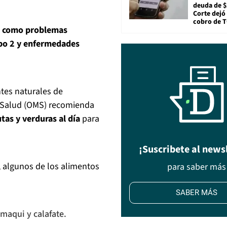
deuda de $
Corte dejó 
cobro de 
s
como problemas
ipo 2 y enfermedades
ntes naturales de
a Salud (OMS) recomienda
as y verduras al día
para
¡Suscribete al news
, algunos de los alimentos
para saber más
SABER MÁS
 maqui y calafate.