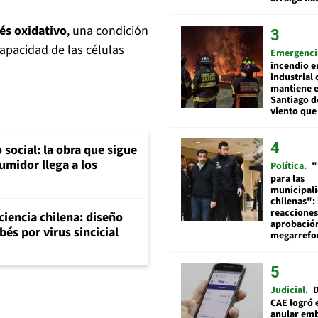
rés oxidativo
, una condición
capacidad de las células
Emergenci
incendio e
industrial 
mantiene e
Santiago d
viento que
social: la obra que sigue
umidor llega a los
Política
"
para las
municipal
chilenas": 
reacciones
 ciencia chilena: diseño
aprobació
és por virus sincicial
megarref
Judicial
D
CAE logró 
anular em