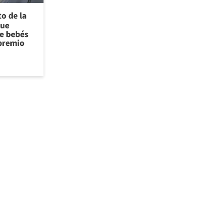
to de la
que
de bebés
 premio