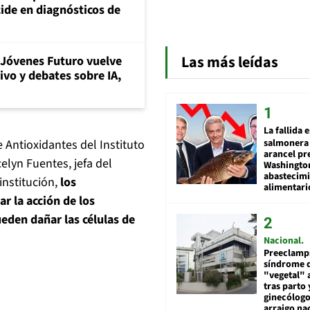
ide en diagnósticos de
Las más leídas
Jóvenes Futuro vuelve
vivo y debates sobre IA,
La fallida 
salmonera 
 Antioxidantes del Instituto
arancel pr
elyn Fuentes, jefa del
Washingto
abastecim
institución,
los
alimentari
r la acción de los
ueden dañar las células de
Nacional
Preeclamps
síndrome 
"vegetal" 
tras parto 
ginecólog
arraigo na