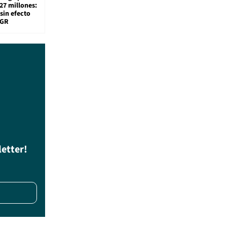
27 millones:
sin efecto
TGR
letter!