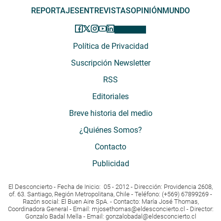
REPORTAJES
ENTREVISTAS
OPINIÓN
MUNDO
Política de Privacidad
Suscripción Newsletter
RSS
Editoriales
Breve historia del medio
¿Quiénes Somos?
Contacto
Publicidad
El Desconcierto - Fecha de Inicio: 05 - 2012 - Dirección: Providencia 2608,
of. 63. Santiago, Región Metropolitana, Chile - Teléfono: (+569) 67899269 -
Razón social: El Buen Aire SpA. - Contacto: María José Thomas,
Coordinadora General - Email:
mjosethomas@eldesconcierto.cl
- Director:
Gonzalo Badal Mella - Email:
gonzalobadal@eldesconcierto.cl