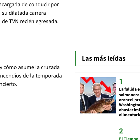
encargada de conducir por
 su dilatada carrera
a de TVN recién egresada.
Las más leídas
a y cómo asume la cruzada
s incendios de la temporada
ncierto.
La fallida 
salmonera 
arancel pr
Washingto
abastecim
alimentari
El Tiempo