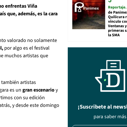
mo enfrentas Viña
Reportaje
de Panime
aís que, además, es la cara
Quilicura 
vínculo co
Ventanas y
primeras s
la SMA
ento valorado no solamente
l,
por algo es el festival
ue muchos artistas que
 también artistas
gara es un
gran escenario
y
rtimos con su edición
atrás, y desde este domingo
¡Suscribete al news
para saber más