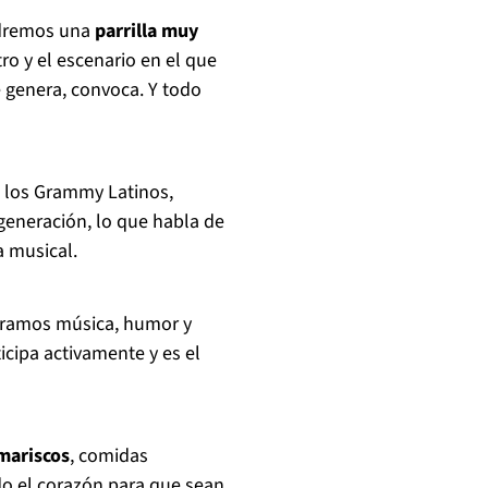
endremos una
parrilla muy
ro y el escenario en el que
e genera, convoca. Y todo
 los Grammy Latinos,
generación, lo que habla de
a musical.
tramos música, humor y
ticipa activamente y es el
mariscos
, comidas
do el corazón para que sean