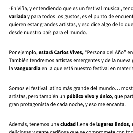
-En Viña, y entendiendo que es un festival musical, t
variada
y para todos los gustos, es el punto de encuent
quieren estar grandes artistas, y eso dice algo de lo qu
desde nuestro país para el mundo.
Por ejemplo,
estará Carlos Vives,
“Persona del Año” en
También tendremos artistas emergentes y de la nueva 
la
vanguardia
en la que está nuestro festival en materi
Somos el festival latino más grande del mundo… mos
artistas, pero también un
público vivo y único
, que par
gran protagonista de cada noche, y eso me encanta.
Además, tenemos una
ciudad l
lena de
lugares lindos, 
deliciosas y gente cariñosa que se compromete con to