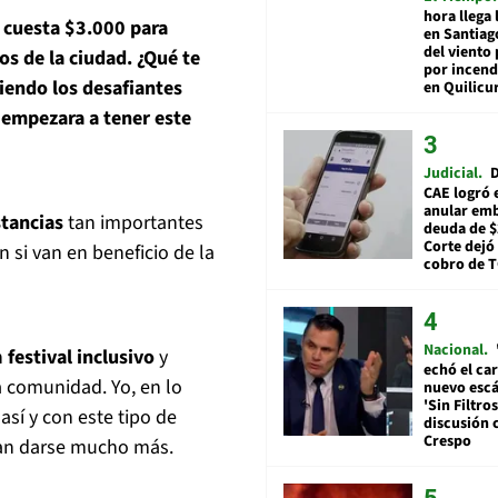
hora llega 
o cuesta $3.000 para
en Santiag
del viento
ios de la ciudad. ¿Qué te
por incend
iendo los desafiantes
en Quilicu
 empezara a tener este
Judicial
D
CAE logró 
anular em
stancias
tan importantes
deuda de $
Corte dejó 
 si van en beneficio de la
cobro de 
Nacional
n
festival inclusivo
y
echó el car
a comunidad. Yo, en lo
nuevo esc
'Sin Filtros
sí y con este tipo de
discusión 
Crespo
eran darse mucho más.