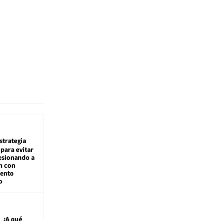
estrategia
para evitar
esionando a
n con
iento
o
¿A qué