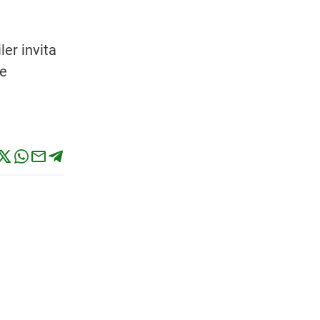
er invita
ue