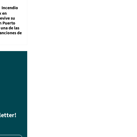
Incendio
x en
revive su
n Puerto
 una de las
anciones de
letter!