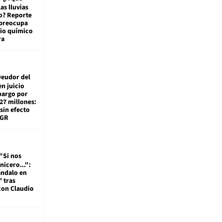
las lluvias
o? Reporte
 preocupa
io químico
ra
eudor del
en juicio
bargo por
27 millones:
sin efecto
TGR
"Si nos
nicero...":
ándalo en
' tras
con Claudio