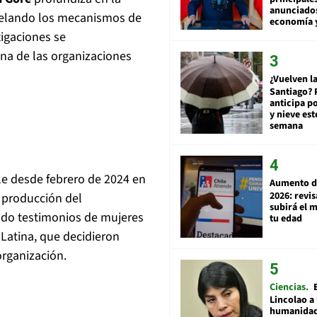
anunciado
evelando los mecanismos de
economía 
tigaciones se
na de las organizaciones
¿Vuelven la
Santiago? 
anticipa po
y nieve est
semana
le desde febrero de 2024 en
Aumento d
2026: revi
 producción del
subirá el 
ando testimonios de mujeres
tu edad
 Latina, que decidieron
organización.
Ciencias
Lincolao a 
humanidad