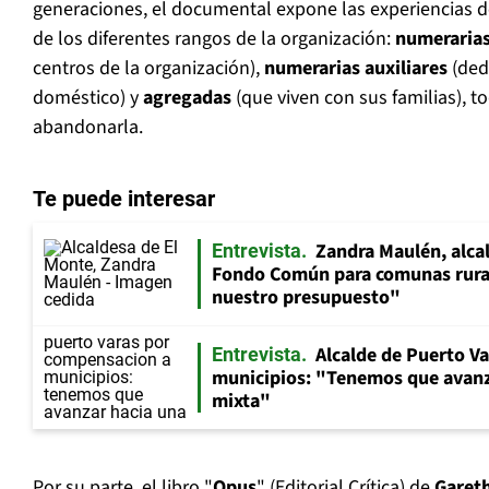
generaciones, el documental expone las experiencias d
de los diferentes rangos de la organización:
numeraria
centros de la organización),
numerarias auxiliares
(dedi
doméstico) y
agregadas
(que viven con sus familias), t
abandonarla.
Te puede interesar
Zandra Maulén, alca
Entrevista
Fondo Común para comunas rura
nuestro presupuesto"
Alcalde de Puerto V
Entrevista
municipios: "Tenemos que avanz
mixta"
Por su parte, el libro "
Opus
" (Editorial Crítica) de
Garet