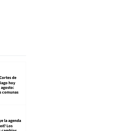
Cortes de
tiago hoy
 agosto:
as comunas
ye la agenda
st? Los
s cambios