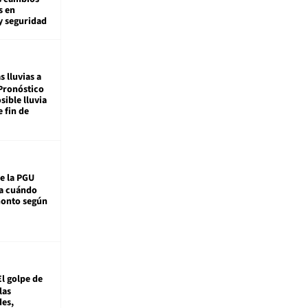
s en
y seguridad
s lluvias a
Pronóstico
sible lluvia
e fin de
e la PGU
sa cuándo
monto según
El golpe de
las
es,