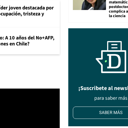
matemátic
postdocto
íder joven destacada por
complica 
cupación, tristeza y
la ciencia
o: A 10 años del No+AFP,
nes en Chile?
¡Suscribete al news
para saber más
SABER MÁS