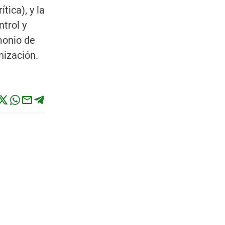
tica), y la
trol y
imonio de
nización.