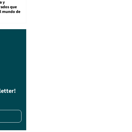
a y
rados que
al mundo de
letter!