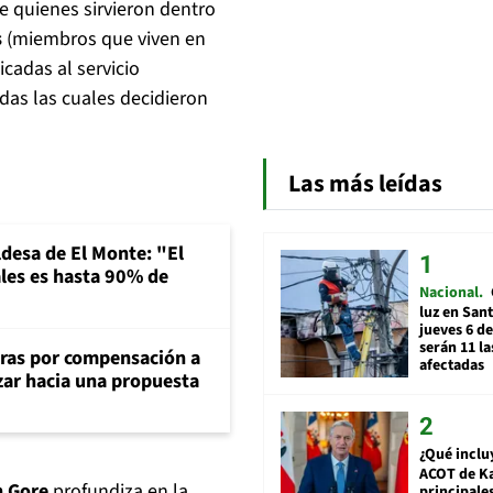
e quienes sirvieron dentro
s
(miembros que viven en
cadas al servicio
odas las cuales decidieron
Las más leídas
ldesa de El Monte: "El
les es hasta 90% de
Nacional
luz en San
jueves 6 de
serán 11 l
aras por compensación a
afectadas
ar hacia una propuesta
¿Qué inclu
ACOT de Ka
h Gore
profundiza en la
principale