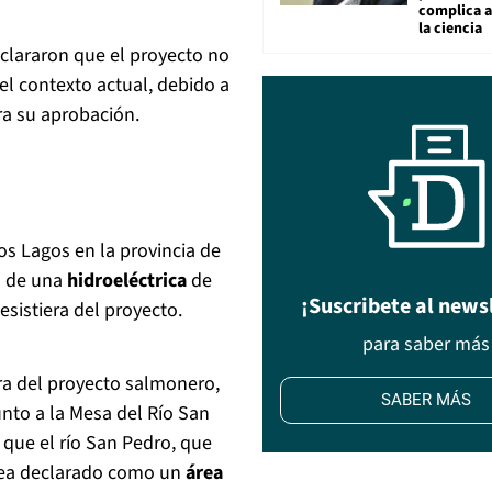
complica 
la ciencia
lararon que el proyecto no
el contexto actual, debido a
ra su aprobación.
os Lagos en la provincia de
ón de una
hidroeléctrica
de
¡Suscribete al news
sistiera del proyecto.
para saber más
ra del proyecto salmonero,
SABER MÁS
unto a la Mesa del Río San
que el río San Pedro, que
, sea declarado como un
área