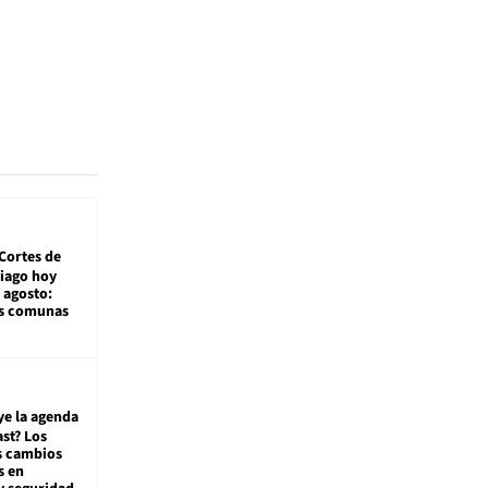
Cortes de
tiago hoy
 agosto:
as comunas
ye la agenda
st? Los
s cambios
s en