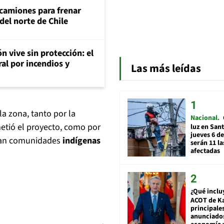
 camiones para frenar
del norte de Chile
n vive sin protección: el
ral por incendios y
Las más leídas
a zona, tanto por la
Nacional
etió el proyecto, como por
luz en San
jueves 6 de
tan comunidades
indígenas
serán 11 l
afectadas
¿Qué inclu
ACOT de Ka
principale
anunciado