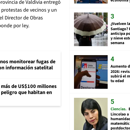
economía 
rovincia de Valdivia entregó
 protestas de vecinos y un
el Director de Obras
¿Vuelven la
ponde por ley.
Santiago? 
anticipa po
y nieve est
semana
inos monitorear fugas de
Aumento d
n información satelital
2026: revi
subirá el 
tu edad
a más de US$100 millones
 peligro que habitan en
Ciencias
Lincolao a 
humanidad
matemátic
postdocto