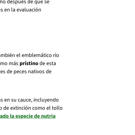
 año después de que se
s en la evaluación
también el emblemático río
tramo más
prístino
de esta
ies de peces nativos de
as en su cauce, incluyendo
o de extinción como el tollo
rado la especie de nutria