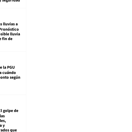
y seguridad
s lluvias a
Pronóstico
sible lluvia
e fin de
e la PGU
sa cuándo
monto según
El golpe de
las
es,
a y
rados que