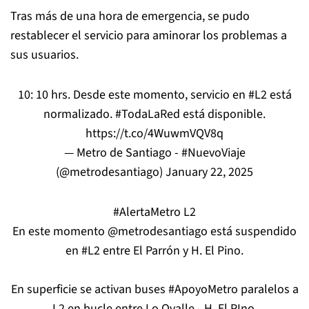
Tras más de una hora de emergencia, se pudo
restablecer el servicio para aminorar los problemas a
sus usuarios.
10: 10 hrs. Desde este momento, servicio en
#L2
está
normalizado.
#TodaLaRed
está disponible.
https://t.co/4WuwmVQV8q
— Metro de Santiago - #NuevoViaje
(@metrodesantiago)
January 22, 2025
#AlertaMetro
L2
En este momento
@metrodesantiago
está suspendido
en
#L2
entre El Parrón y H. El Pino.
En superficie se activan buses
#ApoyoMetro
paralelos a
L2 en bucle entre Lo Ovalle - H. El PIno.