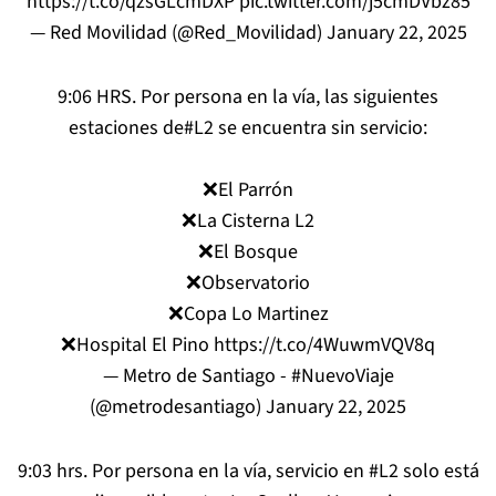
https://t.co/qzsGLcmDXP
pic.twitter.com/j5cmDVbz85
— Red Movilidad (@Red_Movilidad)
January 22, 2025
9:06 HRS. Por persona en la vía, las siguientes
estaciones de#L2 se encuentra sin servicio:
❌El Parrón
❌La Cisterna L2
❌El Bosque
❌Observatorio
❌Copa Lo Martinez
❌Hospital El Pino
https://t.co/4WuwmVQV8q
— Metro de Santiago - #NuevoViaje
(@metrodesantiago)
January 22, 2025
9:03 hrs. Por persona en la vía, servicio en
#L2
solo está