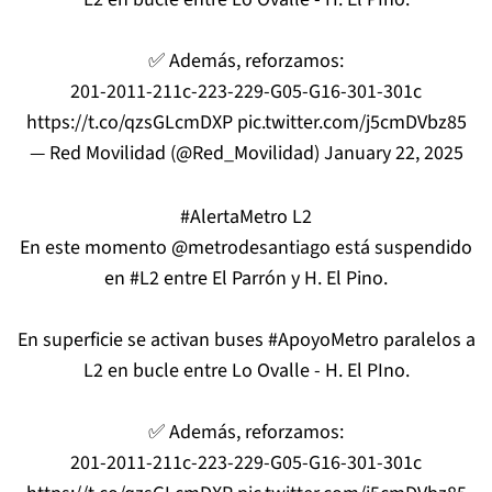
✅ Además, reforzamos:
201-2011-211c-223-229-G05-G16-301-301c
https://t.co/qzsGLcmDXP
pic.twitter.com/j5cmDVbz85
— Red Movilidad (@Red_Movilidad)
January 22, 2025
#AlertaMetro
L2
En este momento
@metrodesantiago
está suspendido
en
#L2
entre El Parrón y H. El Pino.
En superficie se activan buses
#ApoyoMetro
paralelos a
L2 en bucle entre Lo Ovalle - H. El PIno.
✅ Además, reforzamos:
201-2011-211c-223-229-G05-G16-301-301c