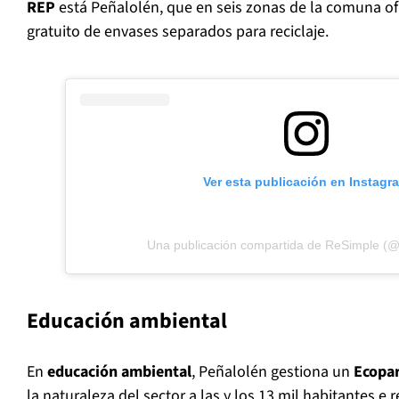
REP
está Peñalolén, que en seis zonas de la comuna o
gratuito de envases separados para reciclaje.
Ver esta publicación en Instagr
Una publicación compartida de ReSimple (@r
Educación ambiental
En
educación ambiental
, Peñalolén gestiona un
Ecopa
la naturaleza del sector a las y los 13 mil habitantes e r