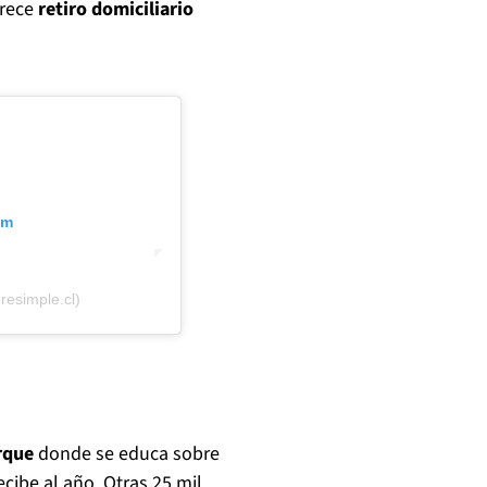
frece
retiro domiciliario
am
esimple.cl)
rque
donde se educa sobre
ecibe al año. Otras 25 mil