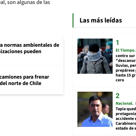
l, son algunas de las
Las más leídas
ra normas ambientales de
El Tiempo
nizaciones pueden
centro sur
"descanso"
lluvias, pe
prepárese p
hasta 15 g
 camiones para frenar
cero
del norte de Chile
Nacional
Tapia qued
protagoniz
accidente 
Carabiner
estado de 