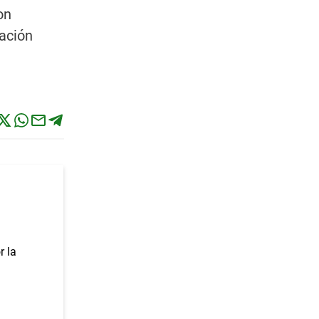
on
cación