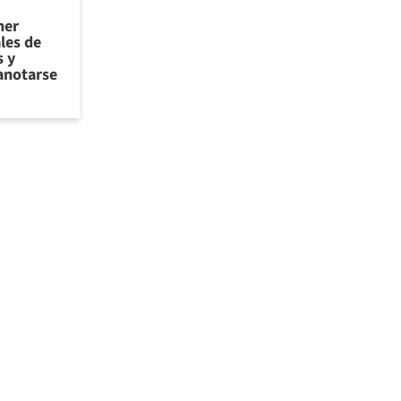
ner
les de
 y
anotarse