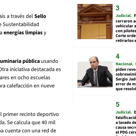
ís a través del
Sello
Judicial
F
cerraron a
e Sustentabilidad
vehicular a
con pilotes
ia
energías limpias
y
Corte ord
retirarlos 
luminaria pública
usando
Nacional
Otra iniciativa destacada es
piden revo
sobreseimi
lares en ocho escuelas
Sergio Jad
error de m
ara calefacción en nueve
que resolv
Judicial
el primer recinto deportivo
falsificaci
da. Se calcula que 40 mil
a lavado de
causa secr
na cuenta con una red de
el PDG cer