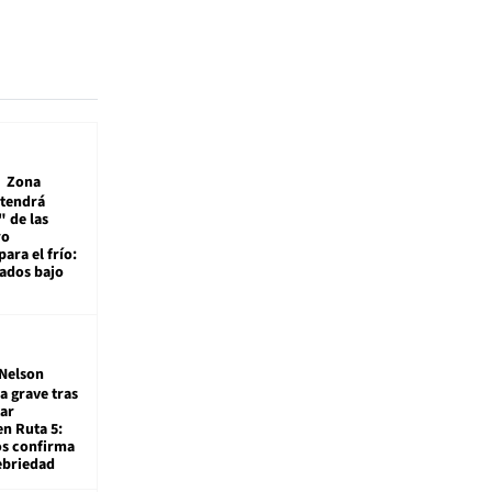
Zona
 tendrá
 de las
ro
ara el frío:
rados bajo
Nelson
a grave tras
ar
en Ruta 5:
os confirma
ebriedad