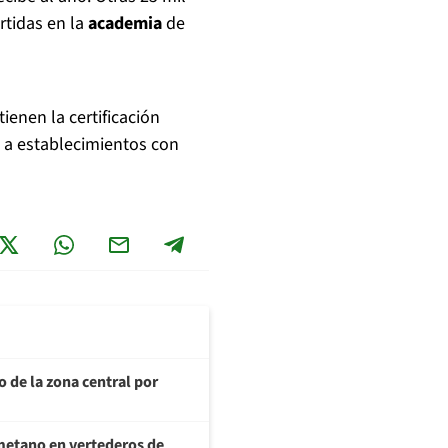
rtidas en la
academia
de
ienen la certificación
 a establecimientos con
o de la zona central por
metano en vertederos de