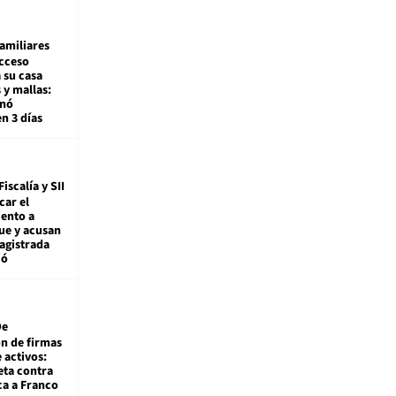
amiliares
cceso
 su casa
 y mallas:
enó
en 3 días
Fiscalía y SII
car el
ento a
ue y acusan
agistrada
ió
De
ón de firmas
 activos:
eta contra
ca a Franco