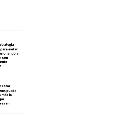
estrategia
para evitar
esionando a
n con
iento
o
e cazar
inos puede
n más la
jar
es sin