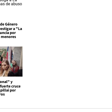
a de Género
vestigar a "La
uncia por
a menores
onal" y
 fuerte cruce
pillai por
ros