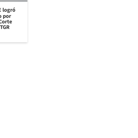
E logró
o por
Corte
 TGR