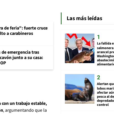
Las más leídas
a de feria": fuerte cruce
lto a carabineros
La fallida 
salmonera 
s de emergencia tras
arancel pr
Washingto
cavón junto a su casa:
abastecim
MOP
alimentari
Alertan qu
lobos mar
afectar aú
pesca al de
depredador
 con un trabajo estable,
control
ón
, argumentando que la