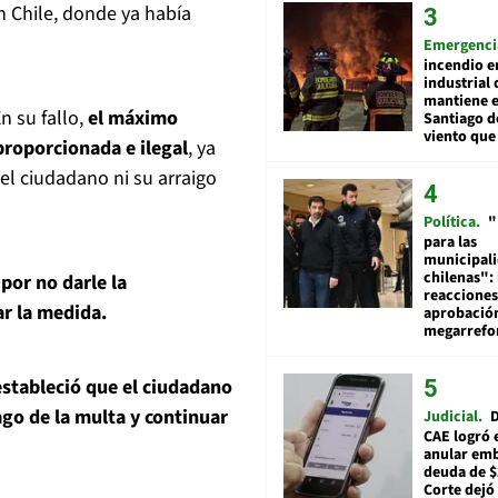
n Chile, donde ya había
Emergenci
incendio e
industrial 
mantiene e
En su fallo,
el máximo
Santiago d
viento que
proporcionada e ilegal
, ya
el ciudadano ni su arraigo
Política
"
para las
municipal
chilenas": 
 por no darle la
reacciones
ar la medida.
aprobació
megarref
 estableció que el ciudadano
ago de la multa y continuar
Judicial
D
CAE logró 
anular em
deuda de $
Corte dejó 