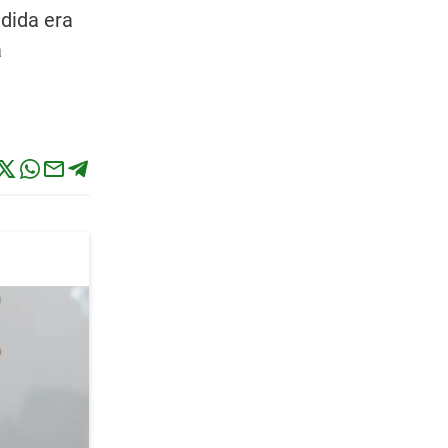
dida era
a