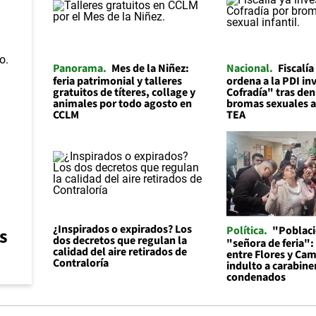
Panorama
Mes de la Niñez:
Nacional
Fiscalí
feria patrimonial y talleres
ordena a la PDI in
gratuitos de títeres, collage y
Cofradía" tras den
animales por todo agosto en
bromas sexuales 
CCLM
TEA
¿Inspirados o expirados? Los
Política
"Poblaci
s
dos decretos que regulan la
"señora de feria":
calidad del aire retirados de
entre Flores y Cam
Contraloría
indulto a carabine
condenados