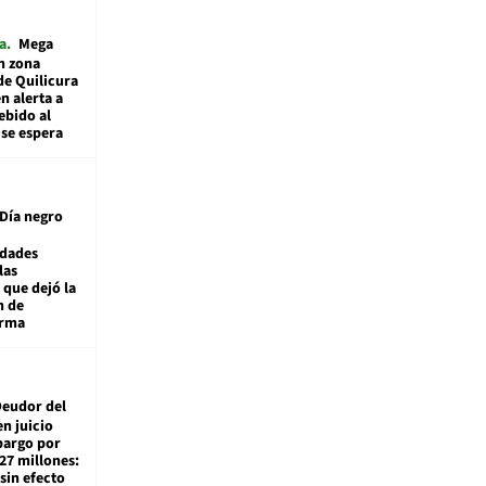
a
Mega
n zona
de Quilicura
n alerta a
ebido al
 se espera
Día negro
idades
las
 que dejó la
n de
orma
eudor del
en juicio
bargo por
27 millones:
sin efecto