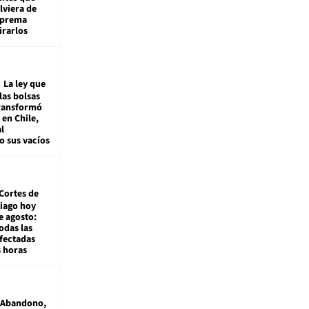
viera de
Suprema
irarlos
La ley que
las bolsas
transformó
e en Chile,
l
o sus vacíos
Cortes de
tiago hoy
e agosto:
odas las
fectadas
8 horas
Abandono,