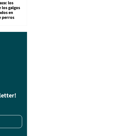
aza: los
 los galgos
sados en
e perros
letter!