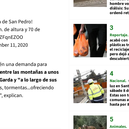
hombre vol
diálisis: 
ordenó ret
a de San Pedro!
. de altura y 70 de
Reportaje
TaZFqnEZOO
acabó con 
ber 11, 2020
plásticas 
el reciclaj
pero dejó a
descubiert
ién una demanda para
a entre las montañas a unos
Garda y "a lo largo de sus
Nacional
luz en San
s, tormentas...ofreciendo
sábado 8 d
, explican.
Estas son t
comunas a
hasta por 
Animales