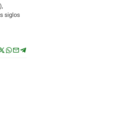
),
s siglos