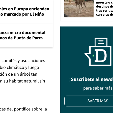
muerte o c
destinos de
tales en Europa encienden
tras ser u
ano marcado por El Niño
carreras d
lanza micro documental
nos de Punta de Parra
os comités y asociaciones
bio climático y luego
ción de un árbol tan
¡Suscribete al news
 su hábitat natural, sin
para saber más
SABER MÁS
cas del pontífice sobre la