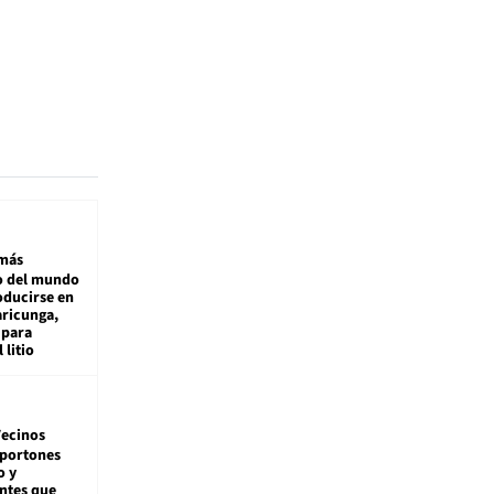
más
 del mundo
oducirse en
aricunga,
 para
 litio
ecinos
 portones
o y
ntes que