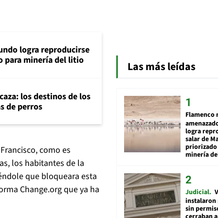
ndo logra reproducirse
 para minería del litio
Las más leídas
aza: los destinos de los
as de perros
Flamenco 
amenazado
logra repr
salar de M
priorizado
a Francisco, como es
minería del
as, los habitantes de la
iéndole que bloqueara esta
aforma Change.org que ya ha
Judicial
V
instalaron
sin permis
cerraban a