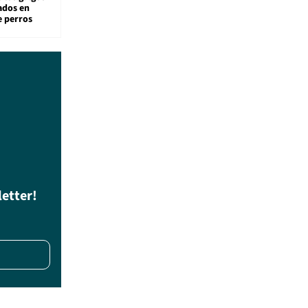
sados en
e perros
letter!