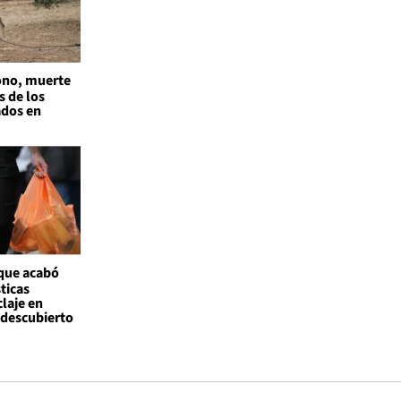
no, muerte
s de los
ados en
 que acabó
ticas
claje en
l descubierto