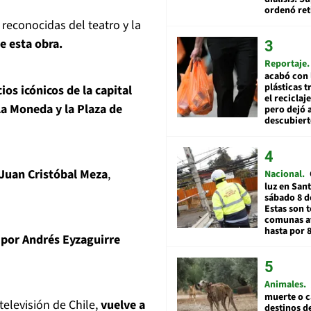
ordenó ret
 reconocidas del teatro y la
de esta obra.
Reportaje
acabó con 
plásticas 
ios icónicos de la capital
el reciclaj
La Moneda y la Plaza de
pero dejó a
descubiert
Juan Cristóbal Meza
,
Nacional
luz en San
sábado 8 d
Estas son t
comunas a
hasta por 
s por Andrés Eyzaguirre
Animales
muerte o c
televisión de Chile,
vuelve a
destinos de