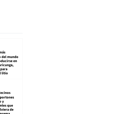
más
 del mundo
oducirse en
aricunga,
 para
 litio
ecinos
 portones
o y
ntes que
viera de
Suprema