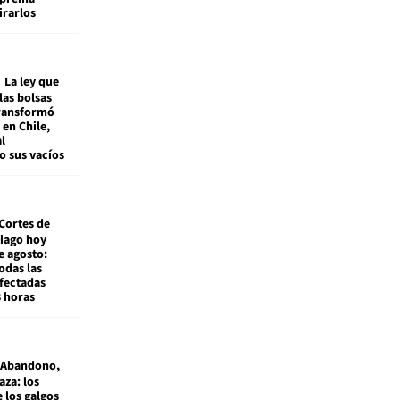
irarlos
La ley que
las bolsas
transformó
e en Chile,
l
o sus vacíos
Cortes de
tiago hoy
e agosto:
odas las
fectadas
8 horas
Abandono,
aza: los
 los galgos