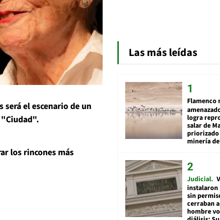
Las más leídas
Flamenco 
s será el escenario de un
amenazado
logra repr
 "Ciudad".
salar de M
priorizado
minería del
rar los rincones más
Judicial
V
instalaron
sin permis
cerraban a
hombre vol
diálisis: 