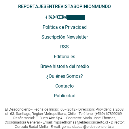
REPORTAJES
ENTREVISTAS
OPINIÓN
MUNDO
Política de Privacidad
Suscripción Newsletter
RSS
Editoriales
Breve historia del medio
¿Quiénes Somos?
Contacto
Publicidad
El Desconcierto - Fecha de Inicio: 05 - 2012 - Dirección: Providencia 2608,
of. 63. Santiago, Región Metropolitana, Chile - Teléfono: (+569) 67899269 -
Razón social: El Buen Aire SpA. - Contacto: María José Thomas,
Coordinadora General - Email:
mjosethomas@eldesconcierto.cl
- Director:
Gonzalo Badal Mella - Email:
gonzalobadal@eldesconcierto.cl