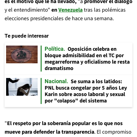
es el motivo que le ha llevado,
"a
promover el diálogo
y el entendimiento"
en
Venezuela
tras las polémicas
elecciones presidenciales de hace una semana.
Te puede interesar
Oposición celebra en
Política
bloque admisibilidad en el TC por
megarreforma y oficialismo le resta
dramatismo
Se suma a los latidos:
Nacional
PNL busca congelar por 5 años Ley
Karin sobre acoso laboral y sexual
por "colapso" del sistema
"
El respeto por la soberanía popular es lo que nos
mueve para defender la transparencia
. El compromiso