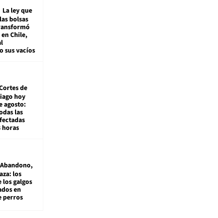
La ley que
las bolsas
transformó
e en Chile,
l
o sus vacíos
Cortes de
tiago hoy
e agosto:
odas las
fectadas
8 horas
Abandono,
aza: los
 los galgos
sados en
e perros