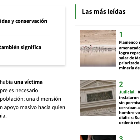
Las más leídas
idas y conservación
Flamenco 
también significa
amenazado
logra repr
salar de M
priorizado
minería del
 había
una víctima
pre es necesario
Judicial
V
instalaron
 población; una dimensión
sin permis
un apoyo masivo hacia quien
cerraban a
hombre vol
ia.
diálisis: 
ordenó ret