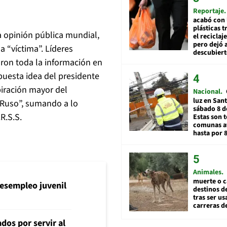
Reportaje
acabó con 
plásticas 
a opinión pública mundial,
el reciclaj
pero dejó a
a “víctima”. Líderes
descubiert
ron toda la información en
upuesta idea del presidente
piración mayor del
Nacional
luz en San
 Ruso”, sumando a lo
sábado 8 d
R.S.S.
Estas son t
comunas a
hasta por 
Animales
muerte o c
l desempleo juvenil
destinos de
tras ser u
carreras d
dos por servir al