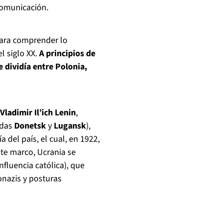
comunicación.
para comprender lo
 siglo XX.
A principios de
se dividía entre Polonia,
Vladimir Il’ich Lenin
,
idas
Donetsk
y
Lugansk
),
 del país, el cual, en 1922,
ste marco, Ucrania se
nfluencia católica), que
nazis y posturas