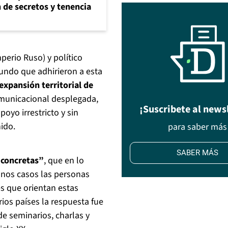
n de secretos y tenencia
mperio Ruso) y político
undo que adhirieron a esta
expansión territorial de
comunicacional desplegada,
¡Suscribete al news
oyo irrestricto y sin
ido.
para saber más
SABER MÁS
s concretas”
, que en lo
gunos casos las personas
s que orientan estas
ios países la respuesta fue
e seminarios, charlas y