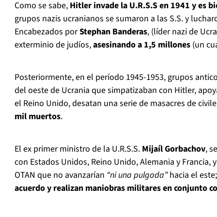
Como se sabe,
Hitler invade la U.R.S.S en 1941 y es b
grupos nazis ucranianos se sumaron a las S.S. y lucharo
Encabezados por
Stephan Banderas
, (líder nazi de Uc
exterminio de judíos,
asesinando a 1,5 millones
(un cu
Posteriormente, en el período 1945-1953, grupos antico
del oeste de Ucrania que simpatizaban con Hitler, apo
el Reino Unido, desatan una serie de masacres de civi
mil muertos
.
El ex primer ministro de la U.R.S.S.
Mijaíl Gorbachov
, s
con Estados Unidos, Reino Unido, Alemania y Francia, y
OTAN que no avanzarían
“ni una pulgada”
hacia el este
acuerdo y realizan maniobras militares en conjunto c