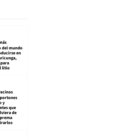
más
 del mundo
oducirse en
aricunga,
 para
 litio
ecinos
 portones
o y
ntes que
viera de
Suprema
irarlos