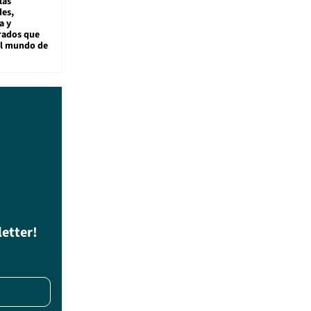
las
es,
a y
rados que
al mundo de
letter!