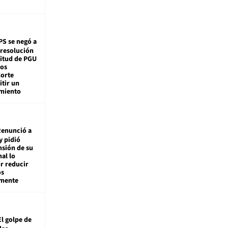
PS se negó a
 resolución
citud de PGU
tos
Corte
tir un
miento
enunció a
y pidió
nsión de su
nal lo
r reducir
os
amente
El golpe de