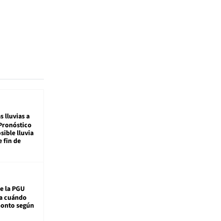
s lluvias a
Pronóstico
sible lluvia
e fin de
e la PGU
sa cuándo
monto según