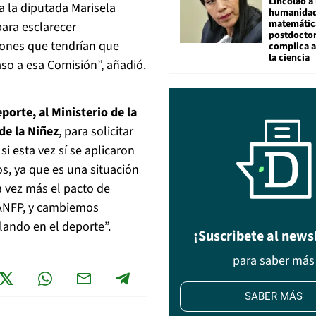
Lincolao a 
 la diputada Marisela
humanidad
matemátic
ara esclarecer
postdocto
ciones que tendrían que
complica 
la ciencia
so a esa Comisión”, añadió.
eporte, al Ministerio de la
 de la Niñez
, para solicitar
i esta vez sí se aplicaron
s, ya que es una situación
a vez más el pacto de
a ANFP, y cambiemos
lando en el deporte”.
¡Suscribete al news
para saber más
SABER MÁS