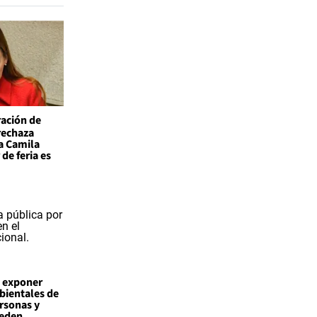
ación de
 rechaza
a Camila
de feria es
a exponer
bientales de
rsonas y
ueden