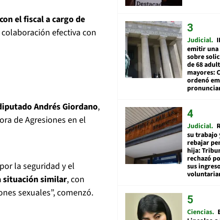
con el fiscal a cargo de
a colaboración efectiva con
Judicial
I
emitir una
sobre soli
de 68 adul
mayores: 
ordenó emi
pronuncia
diputado Andrés Giordano
,
dora de Agresiones en el
Judicial
R
su trabajo 
rebajar pe
hija: Tribu
rechazó po
por la seguridad y el
sus ingres
voluntari
 situación similar
, con
ones sexuales”, comenzó.
Ciencias