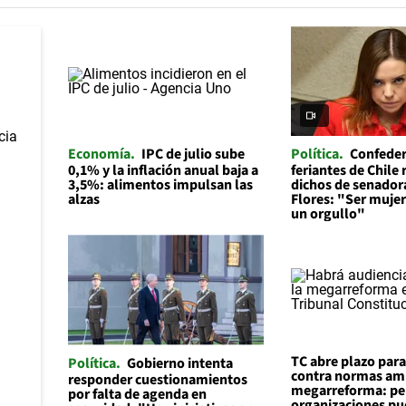
Economía
IPC de julio sube
Política
Confeder
0,1% y la inflación anual baja a
feriantes de Chile
3,5%: alimentos impulsan las
dichos de senador
alzas
Flores: "Ser mujer 
un orgullo"
TC abre plazo par
Política
Gobierno intenta
contra normas am
responder cuestionamientos
megarreforma: pe
por falta de agenda en
organizaciones p