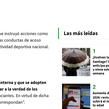
Las más leídas
e instruyó acciones como
las conductas de acoso
tividad deportiva nacional.
¿Vuelven la
Santiago? 
anticipa po
y nieve est
semana
interna y que se adopten
r a la verdad de los
Aumento d
ciantes. En virtud de dicha
2026: revi
subirá el 
orrespondan”.
tu edad