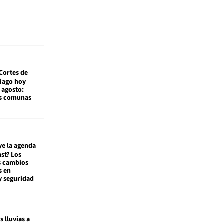
Cortes de
tiago hoy
 agosto:
as comunas
ye la agenda
st? Los
s cambios
s en
y seguridad
s lluvias a