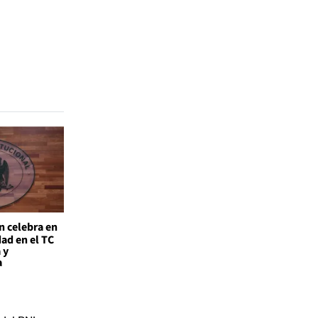
n celebra en
ad en el TC
 y
a