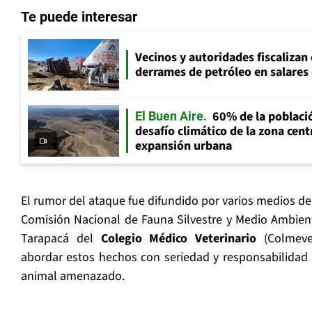
Te puede interesar
Vecinos y autoridades fiscalizan
derrames de petróleo en salares 
60% de la població
El Buen Aire
desafío climático de la zona cent
expansión urbana
El rumor del ataque fue difundido por varios medios de
Comisión Nacional de Fauna Silvestre y Medio Ambient
Tarapacá del
Colegio Médico Veterinario
(Colmeve
abordar estos hechos con seriedad y responsabilidad 
animal amenazado.