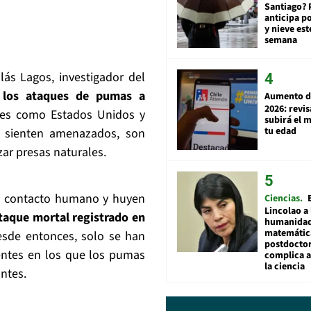
Santiago? 
anticipa po
y nieve est
semana
olás Lagos, investigador del
e
los ataques de pumas a
Aumento d
2026: revi
ses como Estados Unidos y
subirá el 
tu edad
 sienten amenazados, son
zar presas naturales.
el contacto humano y huyen
Ciencias
Lincolao a 
taque mortal registrado en
humanidad
matemátic
esde entonces, solo se han
postdocto
entes en los que los pumas
complica 
la ciencia
antes.