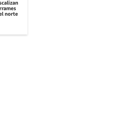
scalizan
errames
el norte