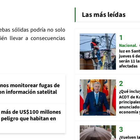
Las más leídas
uebas sólidas podría no solo
én llevar a consecuencias
Nacional
luz en San
jueves 6 de
serán 11 l
afectadas
inos monitorear fugas de
n información satelital
¿Qué inclu
ACOT de Ka
principale
anunciado
a más de US$100 millones
economía 
 peligro que habitan en
¿Vuelven la