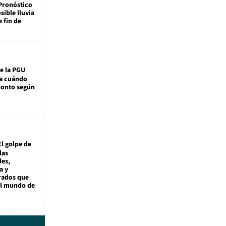
Pronóstico
sible lluvia
e fin de
e la PGU
sa cuándo
monto según
El golpe de
las
es,
a y
rados que
al mundo de