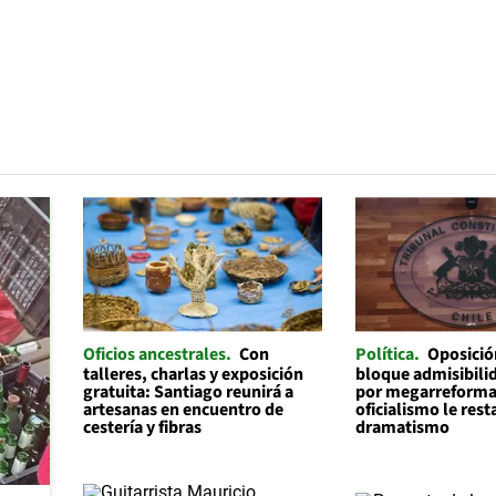
Oficios ancestrales
Con
Política
Oposició
talleres, charlas y exposición
bloque admisibilid
gratuita: Santiago reunirá a
por megarreforma
artesanas en encuentro de
oficialismo le rest
cestería y fibras
dramatismo