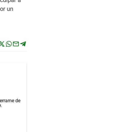
culpar a
or un