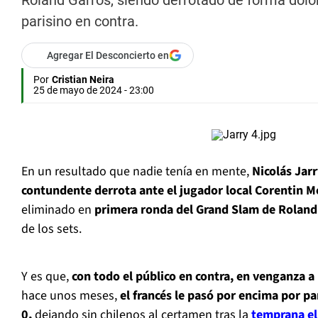
Roland Garros, siendo derrotado de forma dolor
parisino en contra.
Agregar El Desconcierto en
Por
Cristian Neira
25 de mayo de 2024 - 23:00
En un resultado que nadie tenía en mente,
Nicolás Jar
contundente derrota ante el jugador local Corentin M
eliminado en
primera ronda del Grand Slam de Roland
de los sets.
Y es que,
con todo el público en contra, en venganza a
hace unos meses,
el francés le pasó por encima por par
0,
dejando sin chilenos al certamen tras la
temprana el