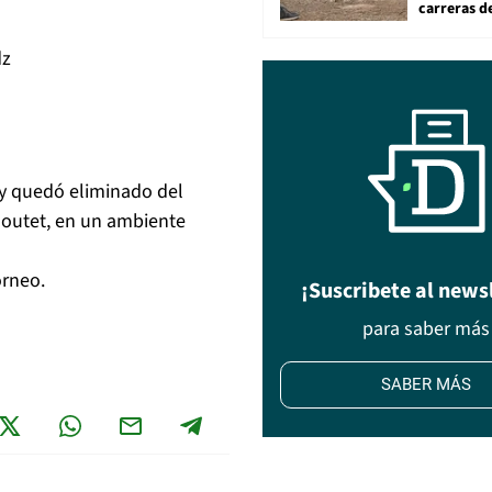
carreras d
dz
rry quedó eliminado del
 Moutet, en un ambiente
orneo.
¡Suscribete al news
para saber más
SABER MÁS