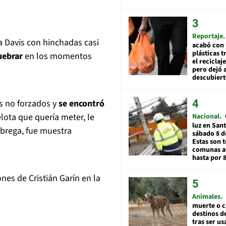
Reportaje
a Davis con hinchadas casi
acabó con 
plásticas 
uebrar
en los momentos
el reciclaj
pero dejó a
descubiert
s no forzados y
se encontró
lota que quería meter, le
Nacional
luz en San
 brega, fue muestra
sábado 8 d
Estas son t
comunas a
hasta por 
nes de Cristián Garín en la
Animales
muerte o c
destinos de
tras ser u