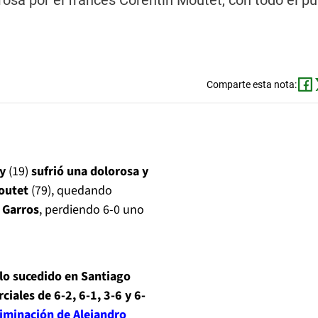
osa por el francés Corentin Moutet, con todo el pú
Comparte esta nota:
ry
(19)
sufrió una dolorosa y
outet
(79), quedando
 Garros
, perdiendo 6-0 uno
 lo sucedido en Santiago
ciales de 6-2, 6-1, 3-6 y 6-
iminación de Alejandro