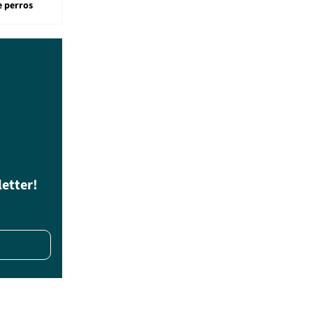
e perros
letter!