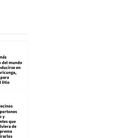
más
 del mundo
oducirse en
aricunga,
 para
 litio
ecinos
 portones
o y
ntes que
viera de
Suprema
irarlos