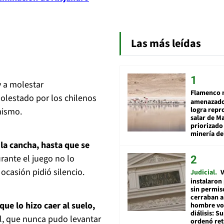
Las más leídas
 a molestar
Flamenco 
olestado por los chilenos
amenazado
logra repr
mismo.
salar de M
priorizado
minería del
la cancha, hasta que se
rante el juego no lo
 ocasión pidió silencio.
Judicial
V
instalaron
sin permis
cerraban a
ue lo hizo caer al suelo,
hombre vol
diálisis: 
l, que nunca pudo levantar
ordenó ret