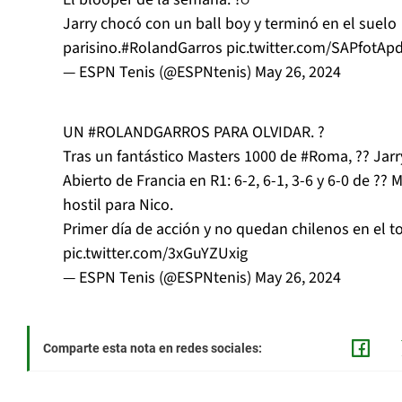
Jarry chocó con un ball boy y terminó en el suelo
parisino.
#RolandGarros
pic.twitter.com/SAPfotAp
— ESPN Tenis (@ESPNtenis)
May 26, 2024
UN
#ROLANDGARROS
PARA OLVIDAR. ?
Tras un fantástico Masters 1000 de
#Roma
, ?? Ja
Abierto de Francia en R1: 6-2, 6-1, 3-6 y 6-0 de ??
hostil para Nico.
Primer día de acción y no quedan chilenos en el t
pic.twitter.com/3xGuYZUxig
— ESPN Tenis (@ESPNtenis)
May 26, 2024
Comparte esta nota en redes sociales: