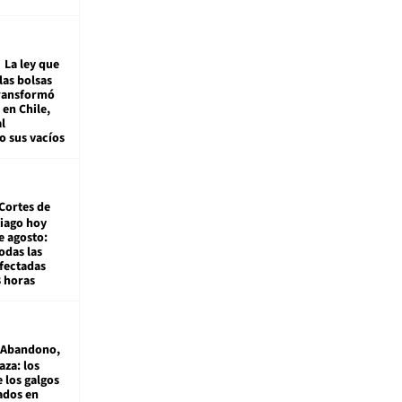
La ley que
las bolsas
transformó
e en Chile,
l
o sus vacíos
Cortes de
tiago hoy
e agosto:
odas las
fectadas
8 horas
Abandono,
aza: los
 los galgos
sados en