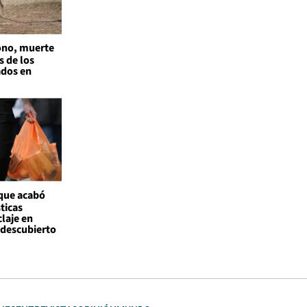
no, muerte
s de los
ados en
 que acabó
ticas
claje en
l descubierto