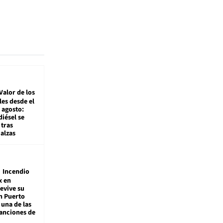
Valor de los
es desde el
 agosto:
diésel se
tras
alzas
Incendio
x en
revive su
n Puerto
 una de las
anciones de