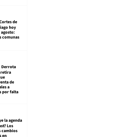
Cortes de
tiago hoy
 agosto:
as comunas
Derrota
 retira
que
venta de
ales a
 por falta
ye la agenda
st? Los
s cambios
s en