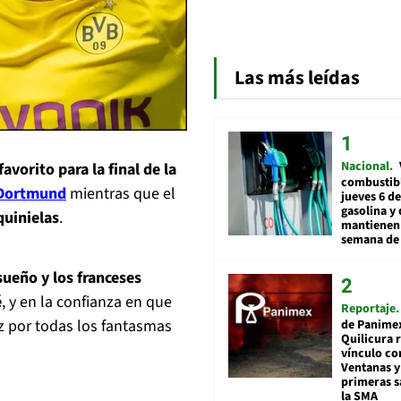
Las más leídas
Nacional
avorito para la final de la
combustibl
 Dortmund
mientras que el
jueves 6 de
gasolina y 
quinielas
.
mantienen 
semana de 
ueño y los franceses
é
, y en la confianza en que
Reportaje
z por todas los fantasmas
de Panime
Quilicura 
vínculo co
Ventanas y
primeras s
la SMA