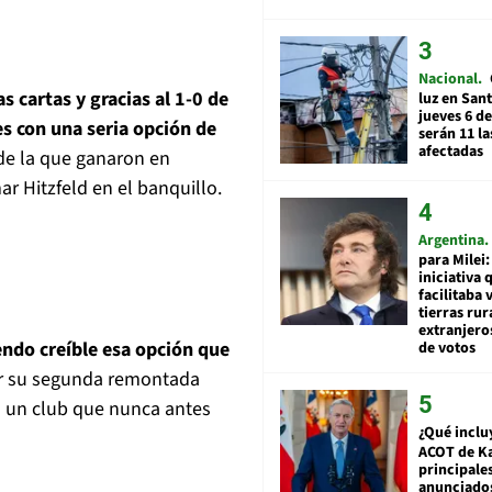
Nacional
s cartas y gracias al 1-0 de
luz en San
jueves 6 de
pes con una seria opción de
serán 11 l
afectadas
de la que ganaron en
 Hitzfeld en el banquillo.
Argentina
para Milei:
iniciativa 
facilitaba 
tierras rur
extranjeros
ndo creíble esa opción que
de votos
or su segunda remontada
n un club que nunca antes
¿Qué inclu
ACOT de Ka
principale
anunciado