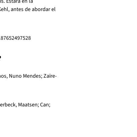
. Estará en la
Kehl, antes de abordar el
2187652497528
?
hos, Nuno Mendes; Zaïre-
erbeck, Maatsen; Can;