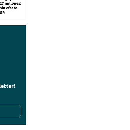
27 millones:
sin efecto
TGR
letter!