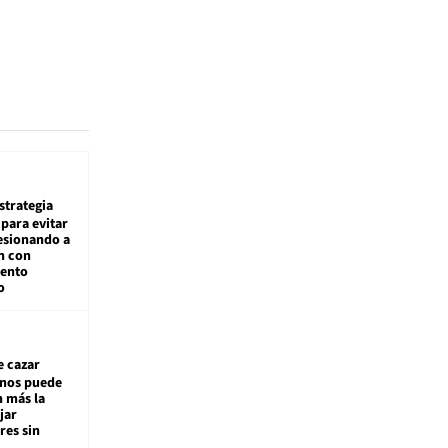
estrategia
para evitar
esionando a
n con
iento
o
e cazar
inos puede
n más la
jar
es sin