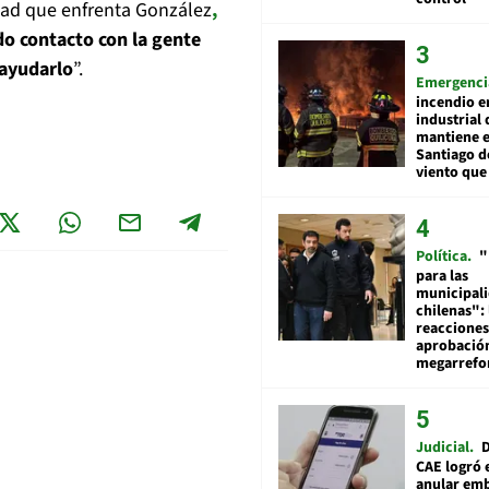
dad que enfrenta González
,
do contacto con la gente
ayudarlo
”.
Emergenci
incendio e
industrial 
mantiene e
Santiago d
viento que
Política
"
para las
municipal
chilenas": 
reacciones
aprobació
megarref
Judicial
D
CAE logró 
anular em