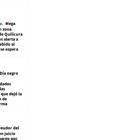
a
Mega
n zona
de Quilicura
n alerta a
ebido al
 se espera
Día negro
idades
las
 que dejó la
n de
orma
eudor del
en juicio
bargo por