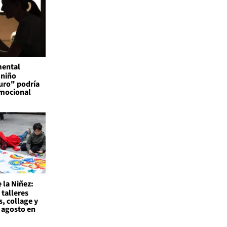
mental
 niño
uro" podría
emocional
 la Niñez:
 talleres
s, collage y
 agosto en