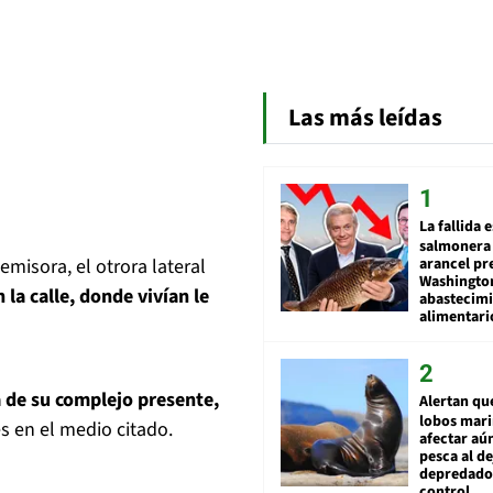
Las más leídas
La fallida 
salmonera 
emisora, el otrora lateral
arancel pr
Washingto
la calle, donde vivían le
abastecim
alimentari
 de su complejo presente,
Alertan qu
lobos mar
s en el medio citado.
afectar aú
pesca al de
depredador
control