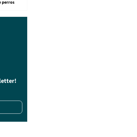
e perros
letter!