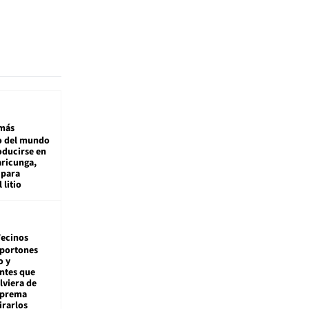
más
 del mundo
oducirse en
aricunga,
 para
 litio
ecinos
 portones
o y
ntes que
viera de
Suprema
irarlos