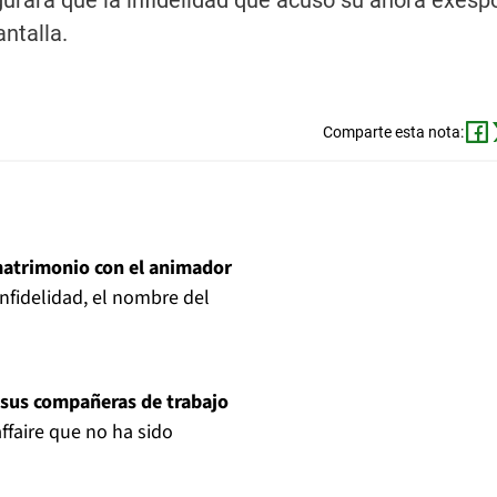
gurara que la infidelidad que acusó su ahora exesp
ntalla.
Comparte esta nota:
matrimonio con el animador
nfidelidad, el nombre del
e sus compañeras de trabajo
ffaire que no ha sido