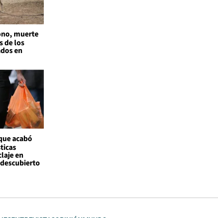
no, muerte
s de los
ados en
 que acabó
ticas
claje en
l descubierto