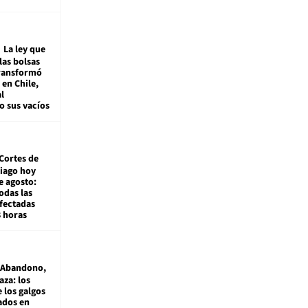
La ley que
las bolsas
transformó
e en Chile,
l
o sus vacíos
Cortes de
tiago hoy
e agosto:
odas las
fectadas
8 horas
Abandono,
aza: los
 los galgos
sados en