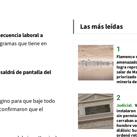
Las más leídas
ecuencia laboral a
gramas que tiene en
Flamenco 
amenazado
logra repr
y
saldrá de pantalla del
salar de M
priorizado
minería del
gino para que baje todo
Judicial
V
 confirmaron que el
instalaron
sin permis
cerraban a
hombre vol
diálisis: 
ordenó ret