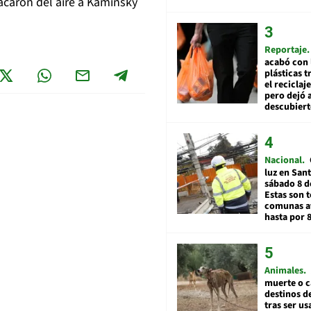
acaron del aire a Kaminsky
Reportaje
acabó con 
plásticas 
el reciclaj
pero dejó a
descubiert
Nacional
luz en San
sábado 8 d
Estas son t
comunas a
hasta por 
Animales
muerte o c
destinos de
tras ser u