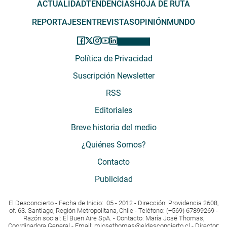
ACTUALIDAD
TENDENCIAS
HOJA DE RUTA
REPORTAJES
ENTREVISTAS
OPINIÓN
MUNDO
Política de Privacidad
Suscripción Newsletter
RSS
Editoriales
Breve historia del medio
¿Quiénes Somos?
Contacto
Publicidad
El Desconcierto - Fecha de Inicio: 05 - 2012 - Dirección: Providencia 2608,
of. 63. Santiago, Región Metropolitana, Chile - Teléfono: (+569) 67899269 -
Razón social: El Buen Aire SpA. - Contacto: María José Thomas,
Coordinadora General - Email:
mjosethomas@eldesconcierto.cl
- Director: