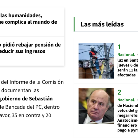
a las humanidades,
e complica al mundo de
Las más leídas
y pidió rebajar pensión de
reducir sus ingresos
Nacional
luz en San
jueves 6 de
serán 11 l
afectadas
o del Informe de la Comisión
e documentan las
gobierno de Sebastián
Nacional
de Hacien
e de Bancada del PC, dentro
vetos del 
avor, 35 en contra y 20
megarrefo
Anatocismo
financiero 
pago a py