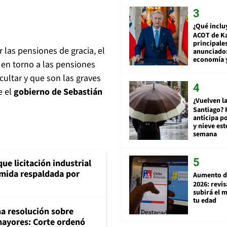
¿Qué inclu
ACOT de Ka
principale
 las pensiones de gracia, el
anunciado
economía 
 en torno a las pensiones
cultar y que son las graves
e el
gobierno de Sebastián
¿Vuelven la
Santiago? 
anticipa po
y nieve est
semana
ue licitación industrial
umida respaldada por
Aumento d
2026: revi
subirá el 
tu edad
na resolución sobre
mayores: Corte ordenó