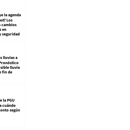
ye la agenda
st? Los
s cambios
s en
y seguridad
s lluvias a
Pronóstico
sible lluvia
e fin de
e la PGU
sa cuándo
monto según