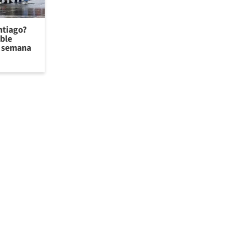
antiago?
ible
de semana