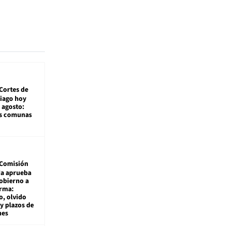
Cortes de
tiago hoy
 agosto:
as comunas
Comisión
da aprueba
gobierno a
rma:
, olvido
y plazos de
mes