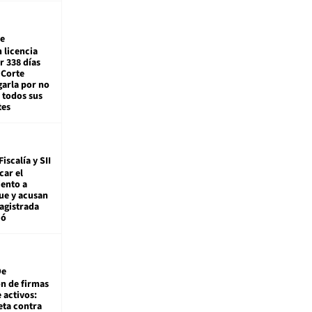
e
 licencia
r 338 días
 Corte
arla por no
 todos sus
tes
Fiscalía y SII
car el
ento a
ue y acusan
agistrada
ió
De
ón de firmas
 activos:
eta contra