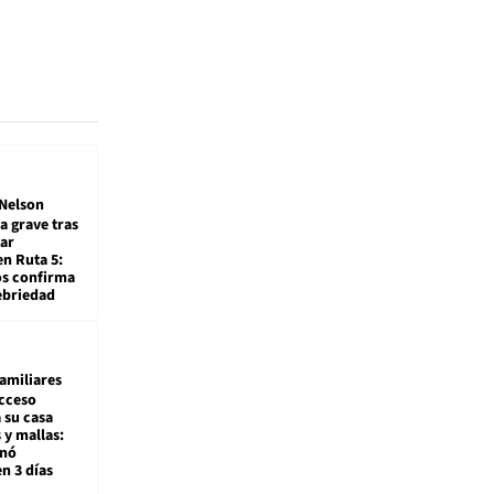
Nelson
a grave tras
ar
en Ruta 5:
os confirma
ebriedad
amiliares
cceso
 su casa
 y mallas:
enó
en 3 días