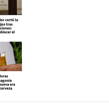
or cortó la
ijos tras
ciones:
blecer el
duras
atagonia
nueva era
 cerveza