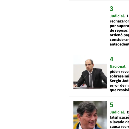
Judicial
L
rechazaron
por supera
de reposo:
ordenó pag
considerar
anteceden
Nacional
piden revo
sobreseimi
Sergio Jad
error de m
que resolv
Judicial
falsificaci
a lavado de
causa secr