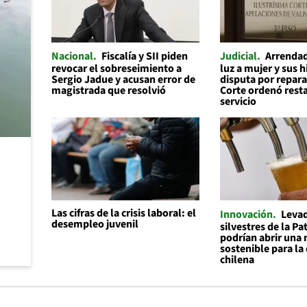
Nacional
Fiscalía y SII piden
Judicial
Arrendad
revocar el sobreseimiento a
luz a mujer y sus h
Sergio Jadue y acusan error de
disputa por repara
magistrada que resolvió
Corte ordenó resta
servicio
Las cifras de la crisis laboral: el
Innovación
Leva
desempleo juvenil
silvestres de la P
podrían abrir una 
sostenible para la
chilena