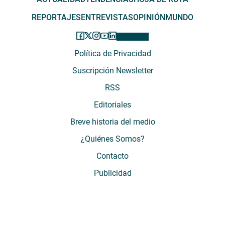
REPORTAJES
ENTREVISTAS
OPINIÓN
MUNDO
Política de Privacidad
Suscripción Newsletter
RSS
Editoriales
Breve historia del medio
¿Quiénes Somos?
Contacto
Publicidad
El Desconcierto - Fecha de Inicio: 05 - 2012 - Dirección: Providencia 2608,
of. 63. Santiago, Región Metropolitana, Chile - Teléfono: (+569) 67899269 -
Razón social: El Buen Aire SpA. - Contacto: María José Thomas,
Coordinadora General - Email:
mjosethomas@eldesconcierto.cl
- Director: