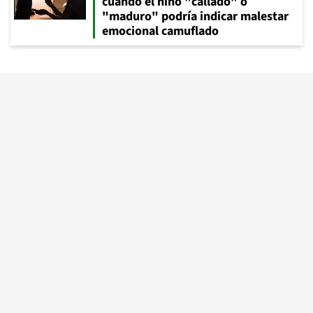
cuándo el niño "callado" o
"maduro" podría indicar malestar
emocional camuflado