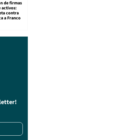
ón de firmas
 activos:
eta contra
ca a Franco
letter!