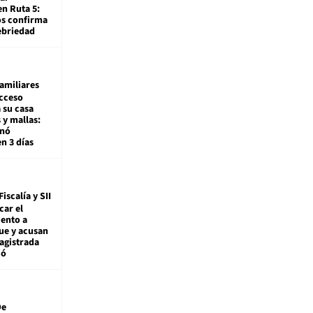
en Ruta 5:
os confirma
ebriedad
amiliares
cceso
 su casa
 y mallas:
enó
en 3 días
Fiscalía y SII
car el
ento a
ue y acusan
agistrada
ió
De