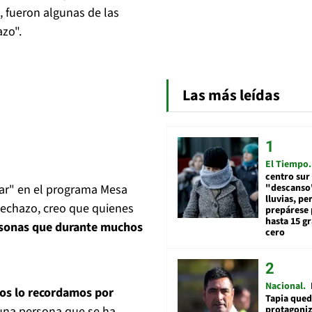
, fueron algunas de las
azo".
Las más leídas
El Tiempo
centro sur
mar" en el programa Mesa
"descanso"
lluvias, pe
 Rechazo, creo que quienes
prepárese p
hasta 15 g
rsonas que durante muchos
cero
Nacional
dos lo recordamos por
Tapia qued
una persona que se ha
protagoniz