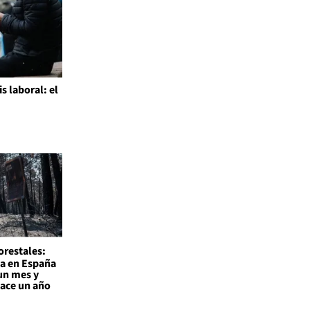
is laboral: el
l
orestales:
a en España
un mes y
hace un año