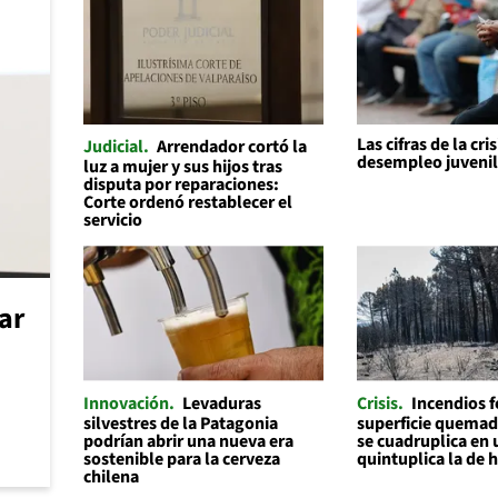
Las cifras de la cris
Judicial
Arrendador cortó la
desempleo juveni
luz a mujer y sus hijos tras
disputa por reparaciones:
Corte ordenó restablecer el
servicio
car
Innovación
Levaduras
Crisis
Incendios f
silvestres de la Patagonia
superficie quemad
podrían abrir una nueva era
se cuadruplica en 
sostenible para la cerveza
quintuplica la de 
chilena