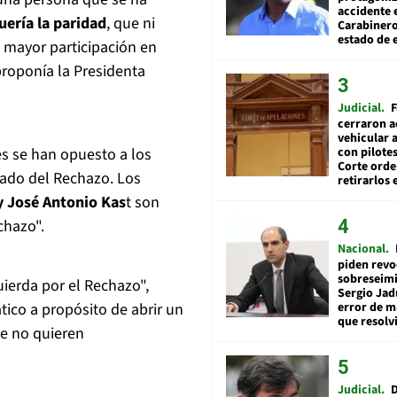
accidente 
uería la paridad
, que ni
Carabiner
estado de 
 mayor participación en
proponía la Presidenta
Judicial
F
cerraron a
vehicular a
s se han opuesto a los
con pilotes
Corte ord
ado del Rechazo. Los
retirarlos 
y José Antonio Kas
t son
chazo".
Nacional
piden revo
sobreseimi
ierda por el Rechazo",
Sergio Jad
ico a propósito de abrir un
error de m
que resolv
ue no quieren
Judicial