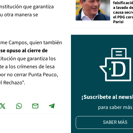
falsificaci
nstitución que garantiza
a lavado de
causa secr
 u otra manera se
el PDG cer
Parisi
Jaime Campos, quien también
se opuso al cierre de
titución que garantiza los
e a los crímenes de lesa
or no cerrar Punta Peuco,
el Rechazo".
¡Suscribete al news
para saber más
SABER MÁS