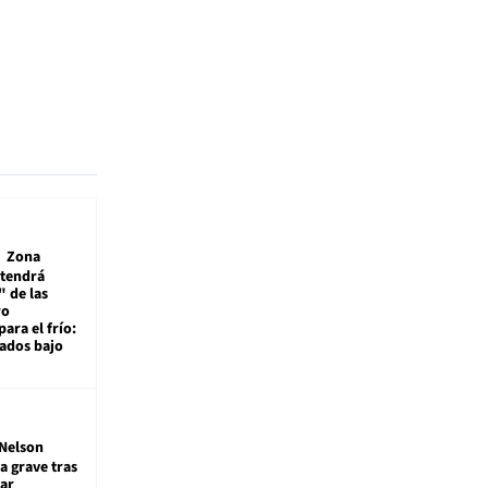
Zona
 tendrá
 de las
ro
ara el frío:
rados bajo
Nelson
a grave tras
ar