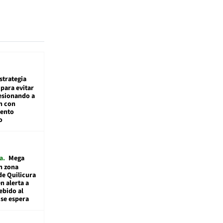
estrategia
para evitar
esionando a
n con
iento
o
a
Mega
n zona
de Quilicura
n alerta a
ebido al
 se espera