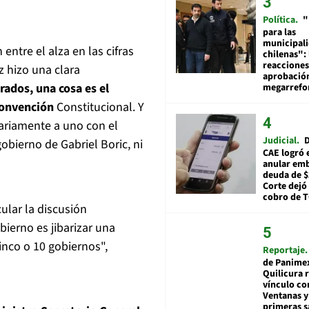
Política
"
para las
municipal
entre el alza en las cifras
chilenas": 
reacciones
 hizo una clara
aprobació
rados, una cosa es el
megarref
Convención
Constitucional. Y
ariamente a uno con el
Judicial
D
obierno de Gabriel Boric, ni
CAE logró 
anular em
deuda de $
Corte dejó 
cobro de 
ular la discusión
bierno es jibarizar una
inco o 10 gobiernos",
Reportaje
de Panime
Quilicura 
vínculo co
Ventanas y
primeras s