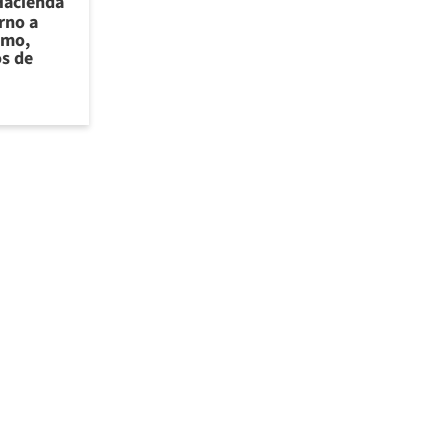
Hacienda
rno a
smo,
os de