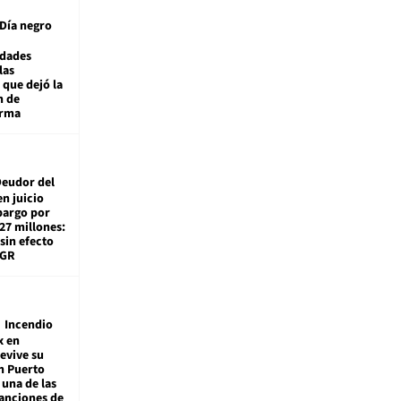
Día negro
idades
las
 que dejó la
n de
orma
eudor del
en juicio
bargo por
27 millones:
sin efecto
TGR
Incendio
x en
revive su
n Puerto
 una de las
anciones de