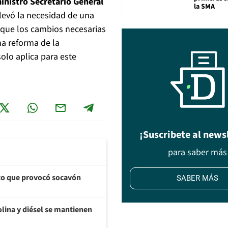
inistro Secretario General
la SMA
elevó la necesidad de una
 que los cambios necesarias
na reforma de la
solo aplica para este
¡Suscribete al news
para saber más
cto que provocó socavón
SABER MÁS
olina y diésel se mantienen