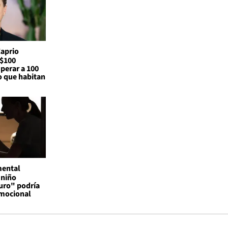
Caprio
S$100
perar a 100
o que habitan
mental
 niño
uro" podría
emocional