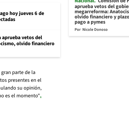
Nacional
Comisión de 
aprueba vetos del gobie
megarreforma: Anatoci
iago hoy jueves 6 de
olvido financiero y plaz
ectadas
pago a pymes
Por
Nicole Donoso
 aprueba vetos del
cismo, olvido financiero
 gran parte de la
ntos presentes en el
mulando su opinión,
 no es el momento"
.