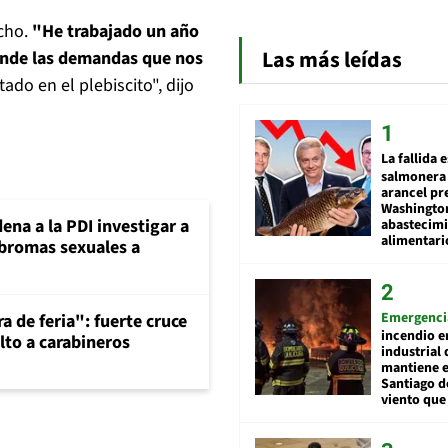
cho.
"He trabajado un año
Las más leídas
ponde las demandas que nos
ado en el plebiscito", dijo
La fallida 
salmonera 
arancel pr
Washingto
ena a la PDI investigar a
abastecim
alimentari
 bromas sexuales a
Emergenci
a de feria": fuerte cruce
incendio e
lto a carabineros
industrial 
mantiene e
Santiago d
viento que